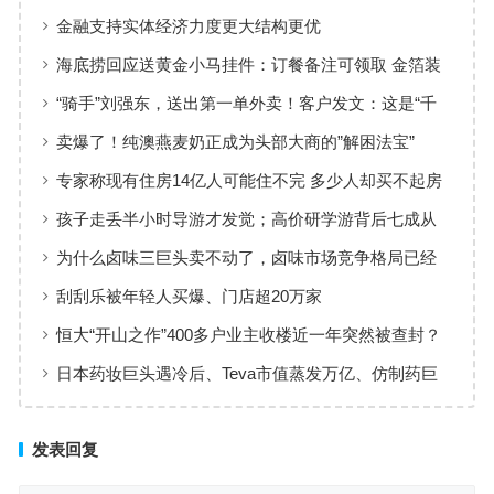
金融支持实体经济力度更大结构更优
海底捞回应送黄金小马挂件：订餐备注可领取 金箔装
饰价值较低
“骑手”刘强东，送出第一单外卖！客户发文：这是“千
亿大佬”的服务
卖爆了！纯澳燕麦奶正成为头部大商的”解困法宝”
专家称现有住房14亿人可能住不完 多少人却买不起房
子
孩子走丢半小时导游才发觉；高价研学游背后七成从
业者是转型入局
为什么卤味三巨头卖不动了，卤味市场竞争格局已经
悄然改变
刮刮乐被年轻人买爆、门店超20万家
恒大“开山之作”400多户业主收楼近一年突然被查封？
日本药妆巨头遇冷后、Teva市值蒸发万亿、仿制药巨
头在想什么
发表回复