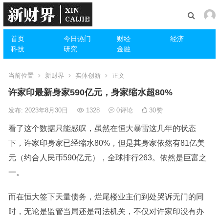
首页
今日热门
财经
经济
科技
研究
金融
当前位置
新财界
实体创新
正文
许家印最新身家590亿元，身家缩水超80%
发布: 2023年8月30日
1328
0
评论
30
赞
看了这个数据只能感叹，虽然在恒大暴雷这几年的状态
下，许家印身家已经缩水80%，但是其身家依然有81亿美
元（约合人民币590亿元），全球排行263。依然是巨富之
一。
而在恒大签下天量债务，烂尾楼业主们到处哭诉无门的同
时，无论是监管当局还是司法机关，不仅对许家印没有办