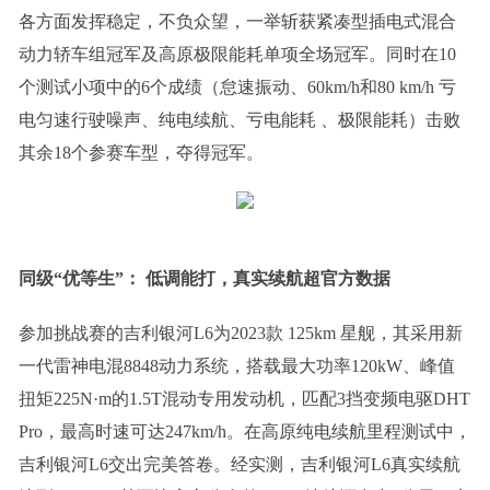
各方面发挥稳定，不负众望，一举斩获紧凑型插电式混合
动力轿车组冠军及高原极限能耗单项全场冠军。同时在10
个测试小项中的6个成绩（怠速振动、60km/h和80 km/h 亏
电匀速行驶噪声、纯电续航、亏电能耗 、极限能耗）击败
其余18个参赛车型，夺得冠军。
同级“优等生”：
低调能打，真实
续航
超官方数据
参加挑战赛的吉利银河L6为2023款 125km 星舰，其采用新
一代雷神电混8848动力系统，搭载最大功率120kW、峰值
扭矩225N·m的1.5T混动专用发动机，匹配3挡变频电驱DHT
Pro，最高时速可达247km/h。在高原纯电续航里程测试中，
吉利银河L6交出完美答卷。经实测，吉利银河L6真实续航