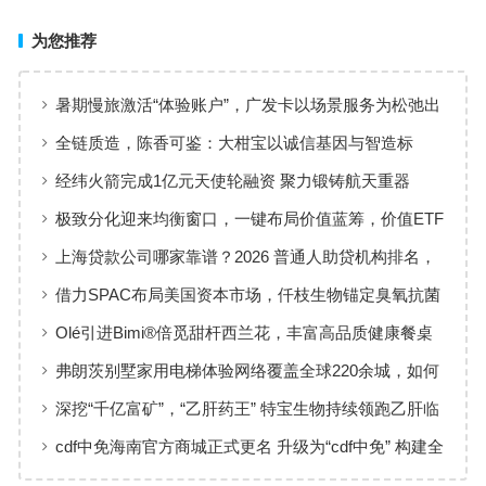
为您推荐
暑期慢旅激活“体验账户”，广发卡以场景服务为松弛出
行添彩
全链质造，陈香可鉴：大柑宝以诚信基因与智造标
准，定义新会陈皮高质量发展
经纬火箭完成1亿元天使轮融资 聚力锻铸航天重器
极致分化迎来均衡窗口，一键布局价值蓝筹，价值ETF
华夏火热开售
上海贷款公司哪家靠谱？2026 普通人助贷机构排名，
工薪族借钱选择指南
借力SPAC布局美国资本市场，仟枝生物锚定臭氧抗菌
黄金赛道
Olé引进Bimi®倍觅甜杆西兰花，丰富高品质健康餐桌
新选择
弗朗茨别墅家用电梯体验网络覆盖全球220余城，如何
实现高效服务响应
深挖“千亿富矿”，“乙肝药王” 特宝生物持续领跑乙肝临
床治愈
cdf中免海南官方商城正式更名 升级为“cdf中免” 构建全
场景购物生态