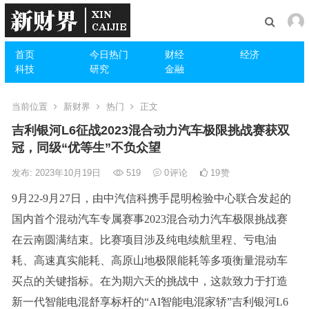
首页
今日热门
财经
经济
科技
研究
金融
当前位置
新财界
热门
正文
吉利银河L6征战2023混合动力汽车极限挑战赛获双
冠，同级“优等生”不负众望
发布: 2023年10月19日
519
0
评论
19
赞
9月22-9月27日，由中汽信科携手昆明检验中心联合发起的
国内首个混动汽车专属赛事2023混合动力汽车极限挑战赛
在云南圆满结束。比赛项目涉及纯电续航里程、亏电油
耗、高速真实能耗、高原山地极限能耗等多项衡量混动车
买点的关键指标。在为期六天的挑战中，这款致力于打造
新一代智能电混舒享标杆的“AI智能电混家轿”吉利银河L6