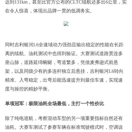
达到131km，甚至比官方公布的CLTC续航还多出6公里，实
在令人惊喜，体现出品牌一贯的低调务实。
同时吉利银河L6全速域动力强劲且输出稳定的性能在长距
离的续航、油耗测试中也得到验证。大赛测试道路贯连多
座山脉，道路延绵蜿蜒，弯道繁多，凭借麦弗逊式前悬
架，以及同级少有的多连杆独立后悬挂，吉利银河L6转向
精准、入弯稳定，出弯后能迅速提升到最佳车速，实现速
度与操控的精妙平衡。
单项冠军：极限油耗全场最低，主打一个性价比
除了纯电巡航，考察混动车型的另一项重要指标自然还有
油耗。大赛车测试了参赛车辆在标准驾驶模式时，空调设