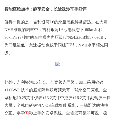
智能座舱加持：
静享安全，长途跋涉车手好评
值得一提的是，吉利银河L6的乘坐感也异常舒适。在大赛
NVH维度的测试中，吉利银河L6亏电状态下 60km/h 和
80km/h 行驶时的车内噪声声压级仅为54.23dB和57.09dB，
为同组最低，怠速振动也低于同组车型，NVH水平领先同
级。
此外，吉利银河L6车长、车宽领先同级，加上采用镀银
+LOW-E 技术的遮光隔热双穹顶天幕，驾乘空间宽敞。全
系标配10.25英寸仪表+13.2英寸中控屏+16.2英寸副驾屏三块
大屏，全栈自研银河N OS车载智能系统，一触即达的快捷
交互、零学
习
秒上手的安卓系统、全场景可见即可说，极