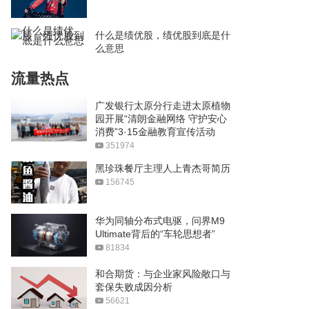
什么是绩优股，绩优股到底是什
么意思
流量热点
广发银行太原分行走进太原植物
园开展“清朗金融网络 守护安心
消费”3·15金融教育宣传活动
351974
黑珍珠餐厅主理人上青杰哥简历
156745
华为同轴分布式电驱，问界M9
Ultimate背后的“车轮思想者”
81834
和合期货：与企业家风险敞口与
套保失败成因分析
56621