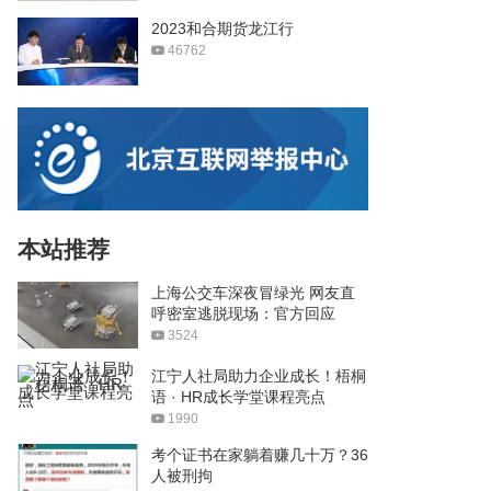
2023和合期货龙江行
46762
本站推荐
上海公交车深夜冒绿光 网友直
呼密室逃脱现场：官方回应
3524
江宁人社局助力企业成长！梧桐
语 · HR成长学堂课程亮点
1990
考个证书在家躺着赚几十万？36
人被刑拘