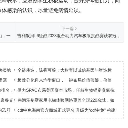
晓峰表示，应鼓励学生积极运动，提升身体抵抗力，同
原体感染的认识，尽量避免病情延误。
下一篇
山，一
吉利银河L6征战2023混合动力汽车极限挑战赛获双冠，
同级“优等生”不负众望
为松弛
全链质造，陈香可鉴：大柑宝以诚信基因与智造标
准，定义新会陈皮高质量发展
重器
极致分化迎来均衡窗口，一键布局价值蓝筹，价值
ETF华夏火热开售
构排名，
借力SPAC布局美国资本市场，仟枝生物锚定臭氧抗
菌黄金赛道
健康餐桌
弗朗茨别墅家用电梯体验网络覆盖全球220余城，如
何实现高效服务响应
跑乙肝
cdf中免海南官方商城正式更名 升级为“cdf中免” 构建
全场景购物生态