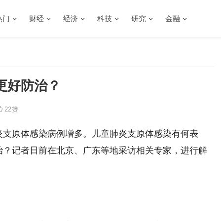
热门
财经
经济
科技
研究
金融
更好防治？
22
赞
炎支原体感染病例增多。儿童肺炎支原体感染有何表
治？记者日前在北京、广东等地采访相关专家，进行解