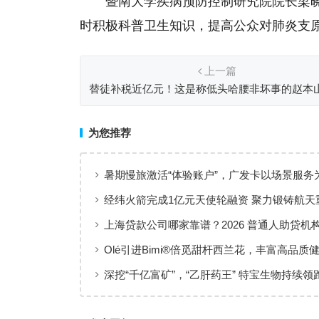
暨南大学疾病预防控制研究院院长梁
时积极科普卫生知识，提高公众对肺炎支
上一篇
替徒补税近亿元！这是称低头哈腰非坏事的赵本
直不倒的原因
为您推荐
暑期慢旅激活“体验账户”，广发卡以场景服务
出行添彩
经纬火箭完成1亿元天使轮融资 聚力锻铸航天
上海贷款公司哪家靠谱？2026 普通人助贷机
工薪族借钱选择指南
Olé引进Bimi®倍觅甜杆西兰花，丰富高品质
新选择
深挖“千亿富矿”，“乙肝药王” 特宝生物持续领
临床治愈