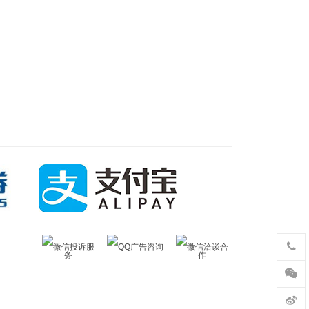
微信投诉服
QQ广告咨询
微信洽谈合
务
作