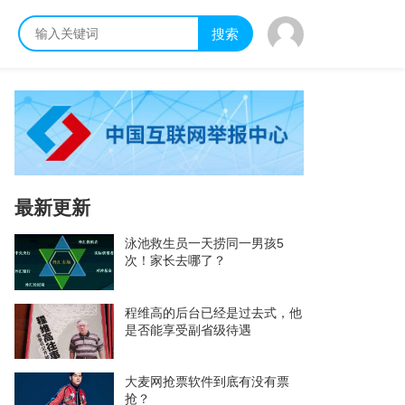
搜索
最新更新
泳池救生员一天捞同一男孩5
次！家长去哪了？
程维高的后台已经是过去式，他
是否能享受副省级待遇
大麦网抢票软件到底有没有票
抢？