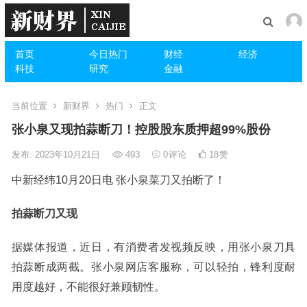
首页
今日热门
财经
经济
科技
研究
金融
当前位置
新财界
热门
正文
张小泉又现拍蒜断刀！控股股东质押超99%股份
发布: 2023年10月21日
493
0
评论
18
赞
中新经纬10月20日电 张小泉菜刀又拍断了！
拍蒜断刀又现
据媒体报道，近日，有消费者发视频反映，用张小泉刀具
拍蒜断成两截。张小泉网店客服称，可以轻拍，锋利度耐
用度越好，不能很好兼顾韧性。