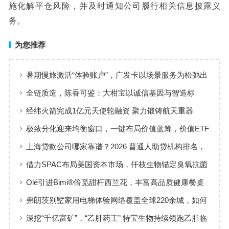
施化解平仓风险，并及时通知公司履行相关信息披露义
务。
为您推荐
暑期慢旅激活“体验账户”，广发卡以场景服务为松弛出
行添彩
全链质造，陈香可鉴：大柑宝以诚信基因与智造标
准，定义新会陈皮高质量发展
经纬火箭完成1亿元天使轮融资 聚力锻铸航天重器
极致分化迎来均衡窗口，一键布局价值蓝筹，价值ETF
华夏火热开售
上海贷款公司哪家靠谱？2026 普通人助贷机构排名，
工薪族借钱选择指南
借力SPAC布局美国资本市场，仟枝生物锚定臭氧抗菌
黄金赛道
Olé引进Bimi®倍觅甜杆西兰花，丰富高品质健康餐桌
新选择
弗朗茨别墅家用电梯体验网络覆盖全球220余城，如何
实现高效服务响应
深挖“千亿富矿”，“乙肝药王” 特宝生物持续领跑乙肝临