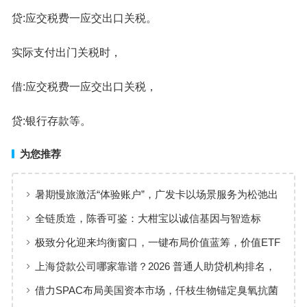
贷:应交税费一应交出口关税。
实际支付出门关税时，
借:应交税费一应交出口关税，
贷:银行存款等。
为您推荐
暑期慢旅激活“体验账户”，广发卡以场景服务为松弛出
行添彩
全链质造，陈香可鉴：大柑宝以诚信基因与智造标
准，定义新会陈皮高质量发展
极致分化迎来均衡窗口，一键布局价值蓝筹，价值ETF
华夏火热开售
上海贷款公司哪家靠谱？2026 普通人助贷机构排名，
工薪族借钱选择指南
借力SPAC布局美国资本市场，仟枝生物锚定臭氧抗菌