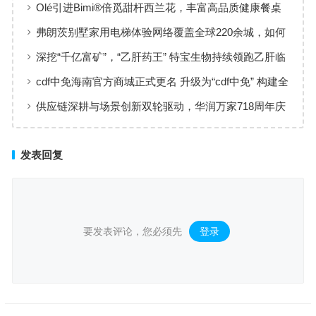
黄金赛道
Olé引进Bimi®倍觅甜杆西兰花，丰富高品质健康餐桌
新选择
弗朗茨别墅家用电梯体验网络覆盖全球220余城，如何
实现高效服务响应
深挖“千亿富矿”，“乙肝药王” 特宝生物持续领跑乙肝临
床治愈
cdf中免海南官方商城正式更名 升级为“cdf中免” 构建全
场景购物生态
供应链深耕与场景创新双轮驱动，华润万家718周年庆
激活夏日品质消费
发表回复
要发表评论，您必须先
登录
。