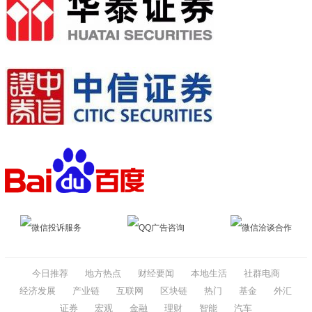
微信投诉服务
QQ广告咨询
微信洽谈合作
今日推荐
地方热点
财经要闻
本地生活
社群电商
经济发展
产业链
互联网
区块链
热门
基金
外汇
证券
宏观
金融
理财
智能
汽车