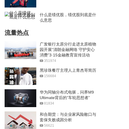
什么是绩优股，绩优股到底是什
么意思
流量热点
广发银行太原分行走进太原植物
园开展“清朗金融网络 守护安心
消费”3·15金融教育宣传活动
351974
黑珍珠餐厅主理人上青杰哥简历
156684
华为同轴分布式电驱，问界M9
Ultimate背后的“车轮思想者”
81834
和合期货：与企业家风险敞口与
套保失败成因分析
56621