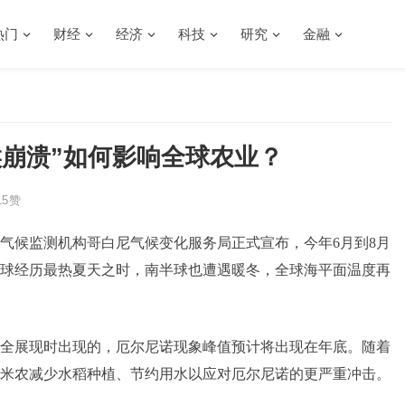
热门
财经
经济
科技
研究
金融
候崩溃”如何影响全球农业？
5
赞
气候监测机构哥白尼气候变化服务局正式宣布，今年6月到8月
球经历最热夏天之时，南半球也遭遇暖冬，全球海平面温度再
全展现时出现的，厄尔尼诺现象峰值预计将出现在年底。随着
米农减少水稻种植、节约用水以应对厄尔尼诺的更严重冲击。