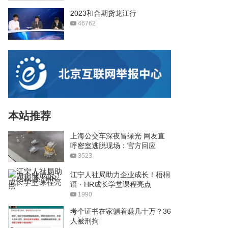
2023和合期货龙江行
46762
本站推荐
上海公交车深夜冒绿光 网友直
呼密室逃脱现场：官方回应
3523
江宁人社局助力企业成长！梧桐
语 · HR成长学堂课程亮点
1990
考个证书在家躺着赚几十万？36
人被刑拘