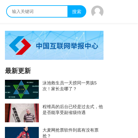
搜索
最新更新
泳池救生员一天捞同一男孩5
次！家长去哪了？
程维高的后台已经是过去式，他
是否能享受副省级待遇
大麦网抢票软件到底有没有票
抢？