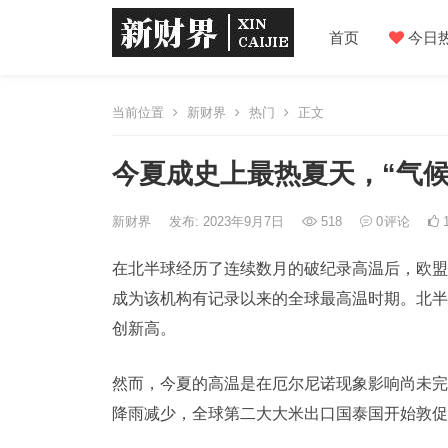
首页
今日
当前位置
新财界
热门
正文
今夏成史上最热夏天，“气
新财界
发布: 2023年9月7日
518
0
评论
1
在北半球经历了连续数月的破纪录高温后，欧盟
成为该机构有记录以来的全球最高温时期。北半
创新高。
然而，今夏的高温是在厄尔尼诺现象影响尚未完
降雨减少，全球第二大大米出口国泰国开始敦促