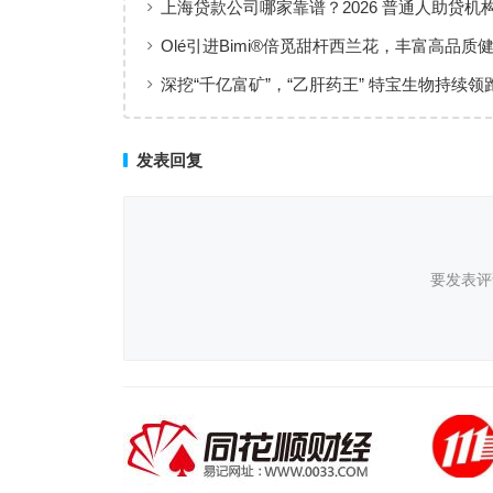
上海贷款公司哪家靠谱？2026 普通人助贷机
工薪族借钱选择指南
Olé引进Bimi®倍觅甜杆西兰花，丰富高品质
新选择
深挖“千亿富矿”，“乙肝药王” 特宝生物持续领
临床治愈
发表回复
要发表评