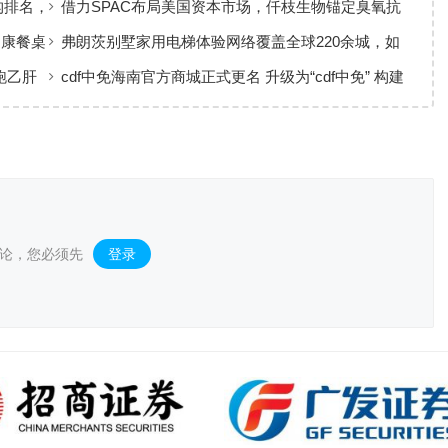
构排名，
借力SPAC布局美国资本市场，仟枝生物锚定臭氧抗
菌黄金赛道
健康餐桌
弗朗茨别墅家用电梯体验网络覆盖全球220余城，如
何实现高效服务响应
跑乙肝
cdf中免海南官方商城正式更名 升级为“cdf中免” 构建
全场景购物生态
论，您必须先
登录
。