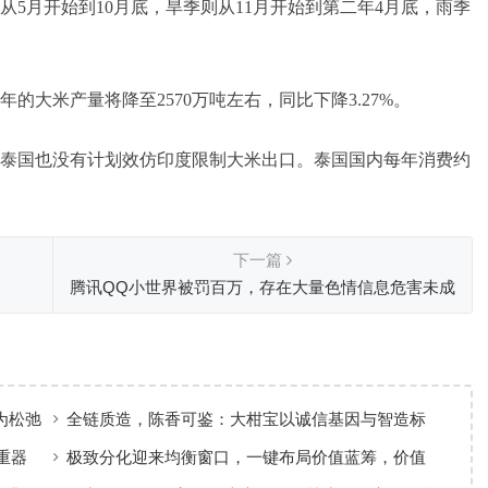
5月开始到10月底，旱季则从11月开始到第二年4月底，雨季
大米产量将降至2570万吨左右，同比下降3.27%。
泰国也没有计划效仿印度限制大米出口。泰国国内每年消费约
下一篇
腾讯QQ小世界被罚百万，存在大量色情信息危害未成
年人健康！
为松弛
全链质造，陈香可鉴：大柑宝以诚信基因与智造标
准，定义新会陈皮高质量发展
重器
极致分化迎来均衡窗口，一键布局价值蓝筹，价值
ETF华夏火热开售