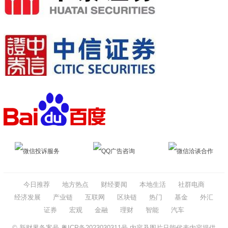
微信投诉服务
QQ广告咨询
微信洽谈合作
今日推荐
地方热点
财经要闻
本地生活
社群电商
经济发展
产业链
互联网
区块链
热门
基金
外汇
证券
宏观
金融
理财
智能
汽车
© 新财界备案号
粤ICP备2023030311号
内容及图片只能代表内容提供