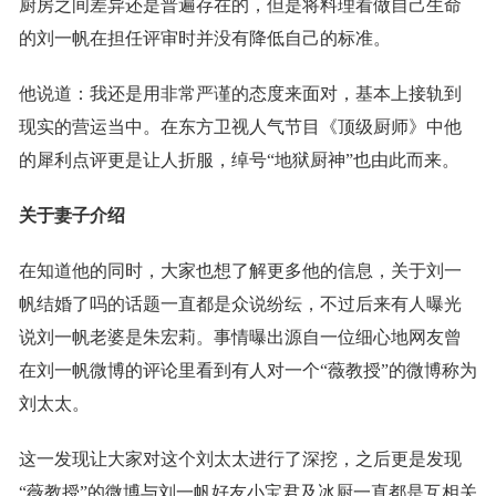
厨房之间差异还是普遍存在的，但是将料理看做自己生命
的刘一帆在担任评审时并没有降低自己的标准。
他说道：我还是用非常严谨的态度来面对，基本上接轨到
现实的营运当中。在东方卫视人气节目《顶级厨师》中他
的犀利点评更是让人折服，绰号“地狱厨神”也由此而来。
关于妻子介绍
在知道他的同时，大家也想了解更多他的信息，关于刘一
帆结婚了吗的话题一直都是众说纷纭，不过后来有人曝光
说刘一帆老婆是朱宏莉。事情曝出源自一位细心地网友曾
在刘一帆微博的评论里看到有人对一个“薇教授”的微博称为
刘太太。
这一发现让大家对这个刘太太进行了深挖，之后更是发现
“薇教授”的微博与刘一帆好友小宝君及冰厨一直都是互相关