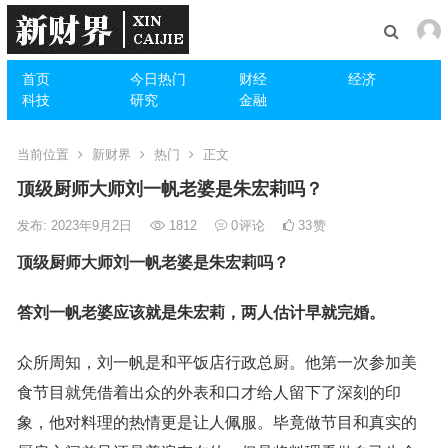
首页
今日热门
财经
经济
科技
研究
金融
当前位置
新财界
热门
正文
顶级厨师大师刘一帆老婆是朱宏莉吗？
发布: 2023年9月2日
1812
0
评论
33
赞
顶级厨师大师刘一帆老婆是
朱宏莉吗？
答刘一帆老婆应该就是朱宏莉，两人估计早就完婚。
众所周知，刘一帆是和平饭店行政总厨。他第一次参加美
食节目就凭借着出众的外表和口才给人留下了深刻的印
象，他对料理的热情更是让人佩服。毕竟做节目和真实的