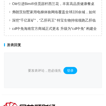
黄金赛道
Olé引进Bimi®倍觅甜杆西兰花，丰富高品质健康餐桌
新选择
弗朗茨别墅家用电梯体验网络覆盖全球220余城，如何
实现高效服务响应
深挖“千亿富矿”，“乙肝药王” 特宝生物持续领跑乙肝临
床治愈
cdf中免海南官方商城正式更名 升级为“cdf中免” 构建全
场景购物生态
发表回复
要发表评论，您必须先
登录
。