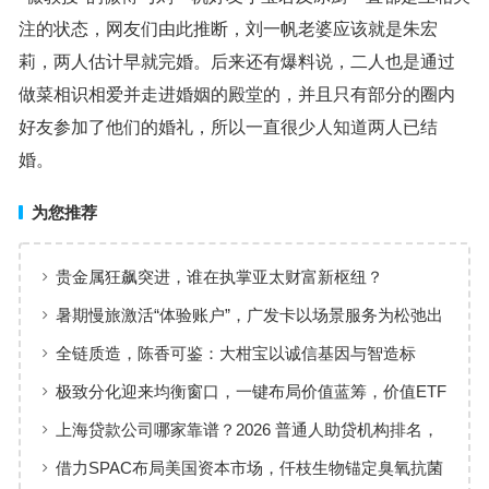
注的状态，网友们由此推断，刘一帆老婆应该就是朱宏
莉，两人估计早就完婚。后来还有爆料说，二人也是通过
做菜相识相爱并走进婚姻的殿堂的，并且只有部分的圈内
好友参加了他们的婚礼，所以一直很少人知道两人已结
婚。
为您推荐
贵金属狂飙突进，谁在执掌亚太财富新枢纽？
暑期慢旅激活“体验账户”，广发卡以场景服务为松弛出
行添彩
全链质造，陈香可鉴：大柑宝以诚信基因与智造标
准，定义新会陈皮高质量发展
极致分化迎来均衡窗口，一键布局价值蓝筹，价值ETF
华夏火热开售
上海贷款公司哪家靠谱？2026 普通人助贷机构排名，
工薪族借钱选择指南
借力SPAC布局美国资本市场，仟枝生物锚定臭氧抗菌