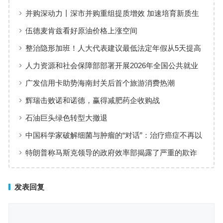
并购深动力丨深市并购重组提质增效 加速培育新质生
产力
伍德麦肯兹看好原油价格上涨空间
整治隐形加班！人大代表建议最低法定年假从5天提高
到10天 调休透支体力：网友点赞
人力资源和社会保障部部署开展2026年全国公共就业
招聘专项活动
广发信用卡助势海南封关后首个旅游消费热潮
辉瑞击败诺和诺德，赢得减肥药企收购战
石油巨头绿色转型大撤退
中国科学家破解细菌与肿瘤的“对话”：治疗癌症不再以
毒攻毒
特朗普称马斯克领导的政府效率部揭露了严重的欺诈
行为
发表回复