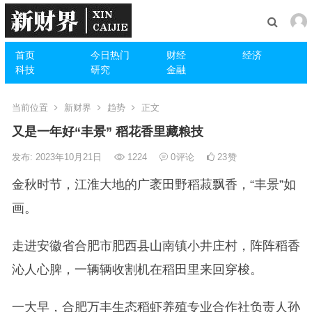
首页
今日热门
财经
经济
科技
研究
金融
当前位置
新财界
趋势
正文
又是一年好“丰景” 稻花香里藏粮技
发布: 2023年10月21日
1224
0
评论
23
赞
金秋时节，江淮大地的广袤田野稻菽飘香，“丰景”如
画。
走进安徽省合肥市肥西县山南镇小井庄村，阵阵稻香
沁人心脾，一辆辆收割机在稻田里来回穿梭。
一大早，合肥万丰生态稻虾养殖专业合作社负责人孙