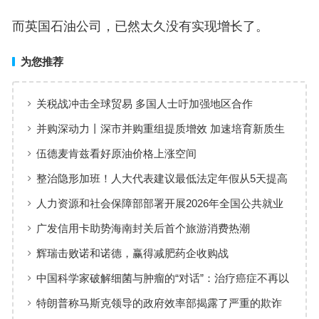
而英国石油公司，已然太久没有实现增长了。
为您推荐
关税战冲击全球贸易 多国人士吁加强地区合作
并购深动力丨深市并购重组提质增效 加速培育新质生
产力
伍德麦肯兹看好原油价格上涨空间
整治隐形加班！人大代表建议最低法定年假从5天提高
到10天 调休透支体力：网友点赞
人力资源和社会保障部部署开展2026年全国公共就业
招聘专项活动
广发信用卡助势海南封关后首个旅游消费热潮
辉瑞击败诺和诺德，赢得减肥药企收购战
中国科学家破解细菌与肿瘤的“对话”：治疗癌症不再以
毒攻毒
特朗普称马斯克领导的政府效率部揭露了严重的欺诈