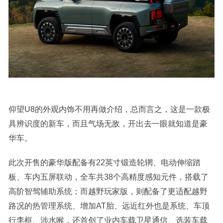
仰望U8的外观内饰不用再做介绍，总而言之，这是一款极
具辨识度的新车，而且气场无敌，开出去一眼就知道是豪
华车。
此次开售的豪华版配备有22英寸锻造轮辋、电动伸缩踏
板、车内五屏联动，全车共38个高精度感知元件，搭载了
高阶智驾辅助系统；而越野玩家版，则配备了更适配越野
路况的热管理系统、增加AT胎、远近红外也是系统、车顶
行李框、涉水喉，还首创了业内车载卫星通信、选装车载