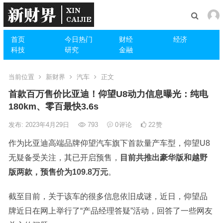
首页
今日热门
财经
经济
科技
研究
金融
当前位置
新财界
汽车
正文
首款百万售价比亚迪！仰望U8动力信息曝光：纯电
180km、零百最快3.6s
发布: 2023年4月29日
793
0
评论
22
赞
作为比亚迪高端品牌仰望汽车旗下首款量产车型，仰望U8
无疑备受关注，其已开启预售，
目前共推出豪华版和越野
版两款，预售价为109.8万元
。
截至目前，关于该车的很多信息依旧成谜，近日，仰望品
牌近日在网上举行了“产品经理答疑”活动，回答了一些网友