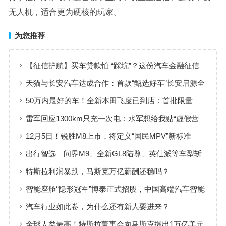
无人机，适合更为硬核的玩家。
为您推荐
【征信护航】买车贷款怕 “踩坑”？这份汽车金融征信
保护指南请收好！
天猫与长安汽车达成合作：首款“甄选好车”长安启源全
新Q05激光极智版上线
50万内最好的车！全新本田飞度已到店：首批限量
3000台
雷军回应1300km只充一次电：水军想给我贴“虚假营
销”标签
12月5日！锐胜M8上市，将定义“国民MPV”新标准
出行智选｜问界M9、全新GL8陆尊、英仕派等车型斩
获大奖
特斯拉利润暴跌，马斯克万亿薪酬还稳吗？
​智能座舱“隐形冠军”博泰正式招股，中国高端汽车智能
化迎来关键玩家
汽车行业如此卷，为什么还有新人要进来？
全球人类最高！特斯拉董事会向马斯克提出1万亿美元