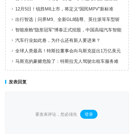
销”标签
12月5日！锐胜M8上市，将定义“国民MPV”新标准
出行智选｜问界M9、全新GL8陆尊、英仕派等车型斩
获大奖
​智能座舱“隐形冠军”博泰正式招股，中国高端汽车智能
化迎来关键玩家
汽车行业如此卷，为什么还有新人要进来？
全球人类最高！特斯拉董事会向马斯克提出1万亿美元
薪酬方案
马斯克的豪赌危险了：特斯拉无人驾驶出租车服务难
以推广
发表回复
要发表评论，您必须先
登录
。