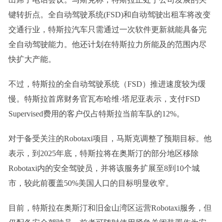
键转折点。全自动驾驶系统(FSD)和自动驾驶出租车将改变
交通行业，特斯拉汽车只需通过一次软件更新就能具备完
全自动驾驶能力。他还计划在特斯拉力所能及的范围内尽
快扩大产能。
不过，特斯拉的全自动驾驶系统（FSD）推进速度较为缓
慢。特斯拉首席财务官瓦布哈维·塔尼亚表示，支付FSD
Supervised费用的客户仅占特斯拉当前车队的12%。
对于备受关注的Robotaxi项目，马斯克调整了预期目标。他
表示，到2025年底，特斯拉将在奥斯汀的部分地区移除
Robotaxi内的安全驾驶员，并将该服务扩展至8到10个城
市，较此前覆盖50%美国人口的目标明显收窄。
目前，特斯拉在奥斯汀和旧金山湾区运营Robotaxi服务，但