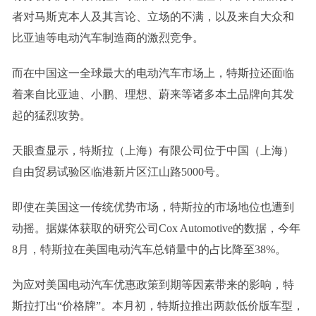
者对马斯克本人及其言论、立场的不满，以及来自大众和
比亚迪等电动汽车制造商的激烈竞争。
而在中国这一全球最大的电动汽车市场上，特斯拉还面临
着来自比亚迪、小鹏、理想、蔚来等诸多本土品牌向其发
起的猛烈攻势。
天眼查显示，特斯拉（上海）有限公司位于中国（上海）
自由贸易试验区临港新片区江山路5000号。
即使在美国这一传统优势市场，特斯拉的市场地位也遭到
动摇。据媒体获取的研究公司Cox Automotive的数据，今年
8月，特斯拉在美国电动汽车总销量中的占比降至38%。
为应对美国电动汽车优惠政策到期等因素带来的影响，特
斯拉打出“价格牌”。本月初，特斯拉推出两款低价版车型，