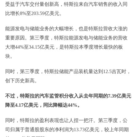
受益于汽车交付量创新高，特斯拉来自汽车销售的收入同
比增长8%至203.59亿美元。
能源发电与储能业务的大幅增长，也是特斯拉营收大涨的
重要原因。第三季度，特斯拉能源发电与储能业务的营收
大增44%至34.15亿美元，是特斯拉本季度增长最快的板
块。
同时，第三季度，特斯拉储能产品装机量达到12.5吉瓦时，
创下历史新高。
不过，特斯拉的汽车监管积分收入从去年同期的7.39亿美元
降至4.17亿美元，同比降幅达44%。
同时，特斯拉的盈利表现也让人捏一把汗。第三季度，公
司归属于普通股股东的净利润为13.73亿美元，较上年同期