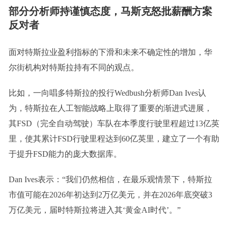
部分分析师持谨慎态度，马斯克怒批薪酬方案
反对者
面对特斯拉业盈利指标的下滑和未来不确定性的增加，华
尔街机构对特斯拉持有不同的观点。
比如，一向唱多特斯拉的投行Wedbush分析师Dan Ives认
为，特斯拉在人工智能战略上取得了重要的渐进式进展，
其FSD（完全自动驾驶）车队在本季度行驶里程超过13亿英
里，使其累计FSD行驶里程达到60亿英里，建立了一个有助
于提升FSD能力的庞大数据库。
Dan Ives表示：“我们仍然相信，在最乐观情景下，特斯拉
市值可能在2026年初达到2万亿美元，并在2026年底突破3
万亿美元，届时特斯拉将进入其‘黄金AI时代’。”