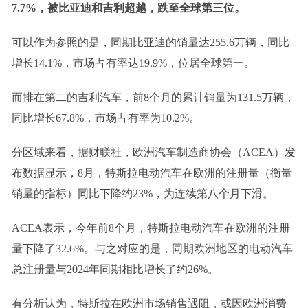
7.7%，被比亚迪和吉利超越，跌至全球第三位。
可以作为参照的是，同期比亚迪的销量达255.6万辆，同比
增长14.1%，市场占有率达19.9%，位居全球第一。
而排在第二的吉利汽车，前8个月的累计销量为131.5万辆，
同比增长67.8%，市场占有率为10.2%。
分区域来看，据财联社，欧洲汽车制造商协会（ACEA）发
布数据显示，8月，特斯拉电动汽车在欧洲的注册量（衡量
销量的指标）同比下降约23%，为连续第八个月下滑。
ACEA表示，今年前8个月，特斯拉电动汽车在欧洲的注册
量下降了32.6%。与之对应的是，同期欧洲地区的电动汽车
总注册量与2024年同期相比增长了约26%。
有分析认为，特斯拉在欧洲市场销售遇阻，或因欧洲消费