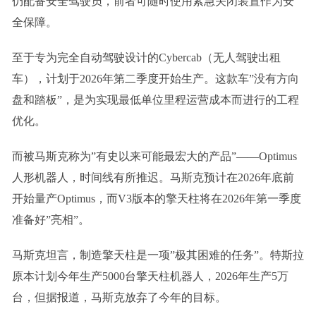
仍配备安全驾驶员，前者可随时使用紧急关闭装置作为安
全保障。
至于专为完全自动驾驶设计的Cybercab（无人驾驶出租
车），计划于2026年第二季度开始生产。这款车”没有方向
盘和踏板”，是为实现最低单位里程运营成本而进行的工程
优化。
而被马斯克称为”有史以来可能最宏大的产品”——Optimus
人形机器人，时间线有所推迟。马斯克预计在2026年底前
开始量产Optimus，而V3版本的擎天柱将在2026年第一季度
准备好”亮相”。
马斯克坦言，制造擎天柱是一项”极其困难的任务”。特斯拉
原本计划今年生产5000台擎天柱机器人，2026年生产5万
台，但据报道，马斯克放弃了今年的目标。