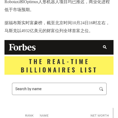
Robotaxi和Optimus人形机器人项目均已推迟，商业化进程
低于市场预期。
据福布斯实时富豪榜，截至北京时间10月24日16时左右，
马斯克以4932亿美元的财富位列全球首富之位。