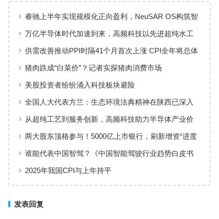
睿驰上半年实现规模化正向盈利，NeuSAR OS构筑智
能汽车软件增长新引擎
万亿半导体时代加速到来，高频科技以先进超纯水工
艺赋能高端制造
供需改善推动PPI时隔41个月首次上涨 CPI全年将总体
保持温和上涨趋势
猪肉跌成“白菜价”？记者实探猪肉消费市场
美股投资者纷纷涌入科技板块避险
全国人大代表方兰：生态环境法典精神在陕西已深入
人心
从超纯工艺到服务创新，高频科技助力半导体产业价
值共创
两大股东顶格参与！5000亿上市银行，刷新增资“进度
条”
谁能代表中国智驾？《中国智能驾驶行业趋势白皮书
（2025）》点名华为、元戎、Momenta
2025年我国CPI与上年持平
发表回复