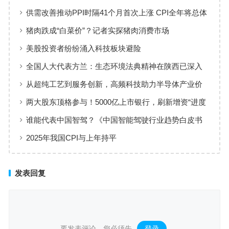
艺赋能高端制造
供需改善推动PPI时隔41个月首次上涨 CPI全年将总体
保持温和上涨趋势
猪肉跌成“白菜价”？记者实探猪肉消费市场
美股投资者纷纷涌入科技板块避险
全国人大代表方兰：生态环境法典精神在陕西已深入
人心
从超纯工艺到服务创新，高频科技助力半导体产业价
值共创
两大股东顶格参与！5000亿上市银行，刷新增资“进度
条”
谁能代表中国智驾？《中国智能驾驶行业趋势白皮书
（2025）》点名华为、元戎、Momenta
2025年我国CPI与上年持平
发表回复
要发表评论，您必须先
登录
。