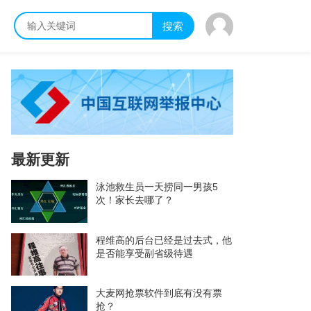
搜索
最新更新
泳池救生员一天捞同一男孩5
次！家长去哪了？
程维高的后台已经是过去式，他
是否能享受副省级待遇
大麦网抢票软件到底有没有票
抢？