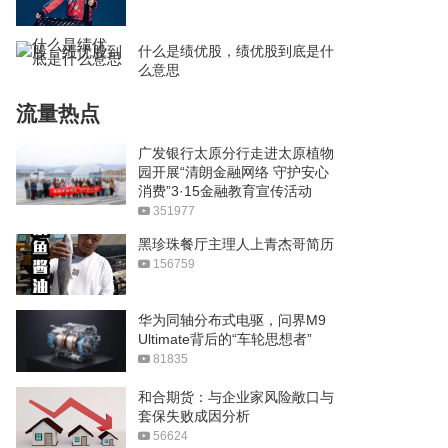
什么是绩优股，绩优股到底是什
么意思
流量热点
广发银行太原分行走进太原植物
园开展“清朗金融网络 守护安心
消费”3·15金融教育宣传活动
351977
黑珍珠餐厅主理人上青杰哥简历
156759
华为同轴分布式电驱，问界M9
Ultimate背后的“车轮思想者”
81835
和合期货：与企业家风险敞口与
套保失败成因分析
56624