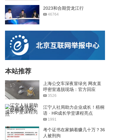
2023和合期货龙江行
46764
本站推荐
上海公交车深夜冒绿光 网友直
呼密室逃脱现场：官方回应
3526
江宁人社局助力企业成长！梧桐
语 · HR成长学堂课程亮点
1991
考个证书在家躺着赚几十万？36
人被刑拘