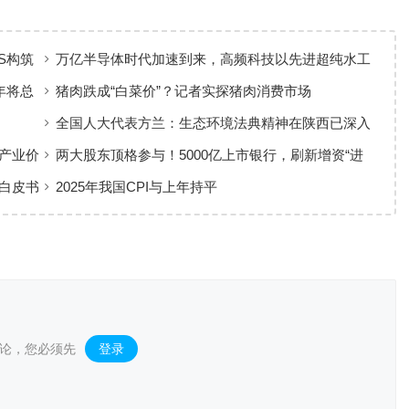
S构筑
万亿半导体时代加速到来，高频科技以先进超纯水工
艺赋能高端制造
年将总
猪肉跌成“白菜价”？记者实探猪肉消费市场
全国人大代表方兰：生态环境法典精神在陕西已深入
人心
产业价
两大股东顶格参与！5000亿上市银行，刷新增资“进
度条”
白皮书
2025年我国CPI与上年持平
论，您必须先
登录
。