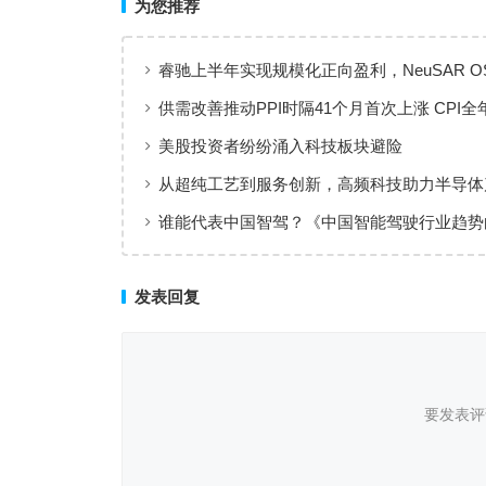
为您推荐
睿驰上半年实现规模化正向盈利，NeuSAR O
智能汽车软件增长新引擎
供需改善推动PPI时隔41个月首次上涨 CPI全
体保持温和上涨趋势
美股投资者纷纷涌入科技板块避险
从超纯工艺到服务创新，高频科技助力半导体
值共创
谁能代表中国智驾？《中国智能驾驶行业趋势
（2025）》点名华为、元戎、Momenta
发表回复
要发表评