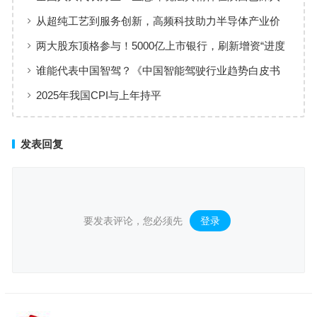
人心
从超纯工艺到服务创新，高频科技助力半导体产业价
值共创
两大股东顶格参与！5000亿上市银行，刷新增资“进度
条”
谁能代表中国智驾？《中国智能驾驶行业趋势白皮书
（2025）》点名华为、元戎、Momenta
2025年我国CPI与上年持平
发表回复
要发表评论，您必须先
登录
。