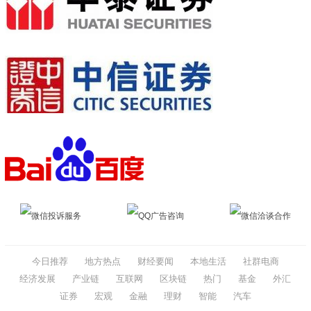
微信投诉服务
QQ广告咨询
微信洽谈合作
今日推荐
地方热点
财经要闻
本地生活
社群电商
经济发展
产业链
互联网
区块链
热门
基金
外汇
证券
宏观
金融
理财
智能
汽车