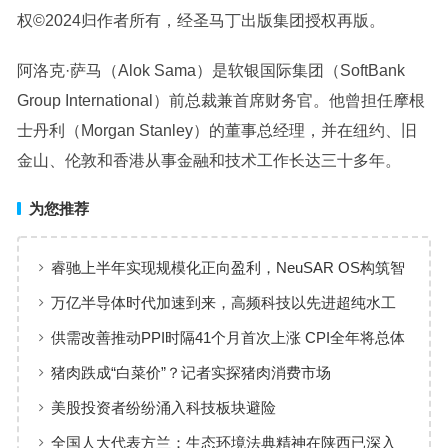
权©2024归作者所有，经圣马丁出版集团授权再版。
阿洛克·萨马（Alok Sama）是软银国际集团（SoftBank
Group International）前总裁兼首席财务官。他曾担任摩根
士丹利（Morgan Stanley）的董事总经理，并在纽约、旧
金山、伦敦和香港从事金融和技术工作长达三十多年。
为您推荐
睿驰上半年实现规模化正向盈利，NeuSAR OS构筑智
能汽车软件增长新引擎
万亿半导体时代加速到来，高频科技以先进超纯水工
艺赋能高端制造
供需改善推动PPI时隔41个月首次上涨 CPI全年将总体
保持温和上涨趋势
猪肉跌成“白菜价”？记者实探猪肉消费市场
美股投资者纷纷涌入科技板块避险
全国人大代表方兰：生态环境法典精神在陕西已深入