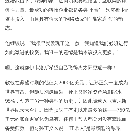
这给我留下了深刻印象，它简明扼要地描述了互联网的颠
覆性力量。最成功的科技企业都是各类“平台”，只需极少的
资本投入，而且具有强大的“网络效应”和“赢家通吃”的动
态。
他继续说：“我很早就发现了这一点，我知道我们必须进行
如此激进的投资。我唯一的遗憾是我本该投入更多。”
嗯。这就像伊卡洛斯希望自己飞得离太阳更近一样！
软银在鼎盛时期的估值为2000亿美元，让孙正义一度成为
世界首富。但随后泡沫破裂，孙正义的净资产急剧缩水
95%，创造了另一种类型的历史，并因此被载入《吉尼斯
世界纪录大全》。因为损失了有史以来最多的钱——750亿
美元的账面财富化为乌有。任何正常人都会因没有套现而
备受煎熬，但对孙正义来说，“正常人”是最残酷的侮辱。