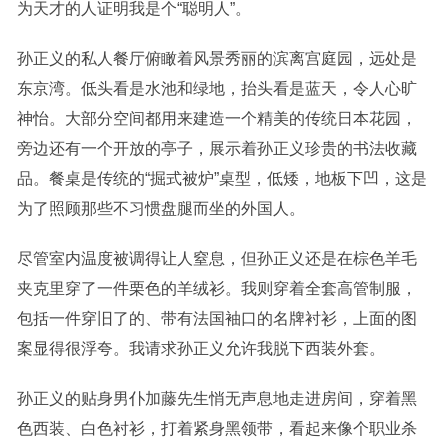
为天才的人证明我是个“聪明人”。
孙正义的私人餐厅俯瞰着风景秀丽的滨离宫庭园，远处是
东京湾。低头看是水池和绿地，抬头看是蓝天，令人心旷
神怡。大部分空间都用来建造一个精美的传统日本花园，
旁边还有一个开放的亭子，展示着孙正义珍贵的书法收藏
品。餐桌是传统的“掘式被炉”桌型，低矮，地板下凹，这是
为了照顾那些不习惯盘腿而坐的外国人。
尽管室内温度被调得让人窒息，但孙正义还是在棕色羊毛
夹克里穿了一件栗色的羊绒衫。我则穿着全套高管制服，
包括一件穿旧了的、带有法国袖口的名牌衬衫，上面的图
案显得很浮夸。我请求孙正义允许我脱下西装外套。
孙正义的贴身男仆加藤先生悄无声息地走进房间，穿着黑
色西装、白色衬衫，打着紧身黑领带，看起来像个职业杀