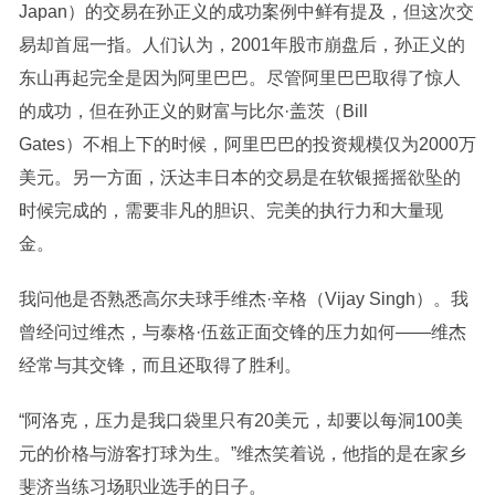
Japan）的交易在孙正义的成功案例中鲜有提及，但这次交
易却首屈一指。人们认为，2001年股市崩盘后，孙正义的
东山再起完全是因为阿里巴巴。尽管阿里巴巴取得了惊人
的成功，但在孙正义的财富与比尔·盖茨（Bill
Gates）不相上下的时候，阿里巴巴的投资规模仅为2000万
美元。另一方面，沃达丰日本的交易是在软银摇摇欲坠的
时候完成的，需要非凡的胆识、完美的执行力和大量现
金。
我问他是否熟悉高尔夫球手维杰·辛格（Vijay Singh）。我
曾经问过维杰，与泰格·伍兹正面交锋的压力如何——维杰
经常与其交锋，而且还取得了胜利。
“阿洛克，压力是我口袋里只有20美元，却要以每洞100美
元的价格与游客打球为生。”维杰笑着说，他指的是在家乡
斐济当练习场职业选手的日子。