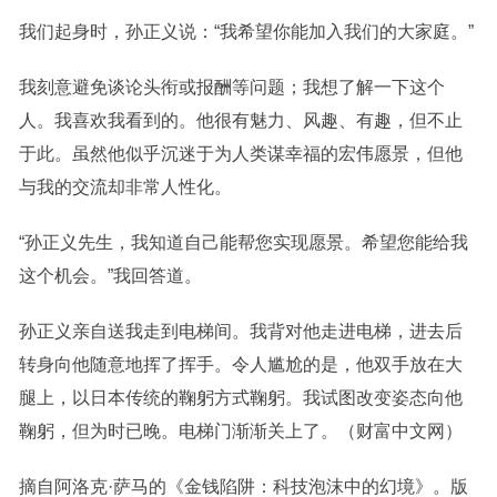
我们起身时，孙正义说：“我希望你能加入我们的大家庭。”
我刻意避免谈论头衔或报酬等问题；我想了解一下这个
人。我喜欢我看到的。他很有魅力、风趣、有趣，但不止
于此。虽然他似乎沉迷于为人类谋幸福的宏伟愿景，但他
与我的交流却非常人性化。
“孙正义先生，我知道自己能帮您实现愿景。希望您能给我
这个机会。”我回答道。
孙正义亲自送我走到电梯间。我背对他走进电梯，进去后
转身向他随意地挥了挥手。令人尴尬的是，他双手放在大
腿上，以日本传统的鞠躬方式鞠躬。我试图改变姿态向他
鞠躬，但为时已晚。电梯门渐渐关上了。（财富中文网）
摘自阿洛克·萨马的《金钱陷阱：科技泡沫中的幻境》。版