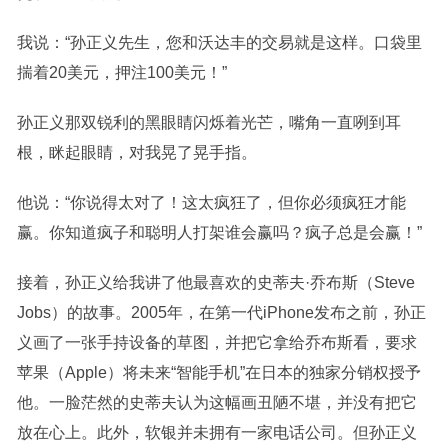
我说：“孙正义先生，您和沃达丰的交易就是这样。口袋里
揣着20美元，押注100美元！”
孙正义那双锐利的黑眼睛闪烁着光芒，嘴角一直咧到耳
根，眯起眼睛，对我晃了晃手指。
他说：“你说得太对了！这太疯狂了，但你必须疯狂才能
赢。你知道疯子和聪明人打架谁会赢吗？疯子总是会赢！”
接着，孙正义给我讲了他最喜欢的史蒂夫·乔布斯（Steve
Jobs）的故事。2005年，在第一代iPhone发布之前，孙正
义画了一张手持设备的草图，并把它拿给乔布斯看，要求
苹果（Apple）将未来“智能手机”在日本的独家分销权授予
他。一脸茫然的史蒂夫认为这幅画丑陋不堪，并没有把它
放在心上。此外，软银并未拥有一家电话公司。但孙正义