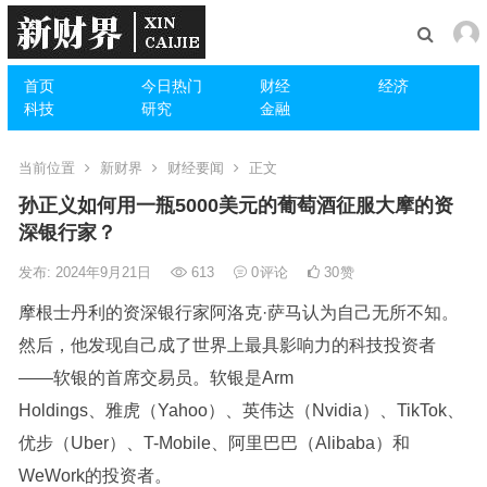
首页
今日热门
财经
经济
科技
研究
金融
当前位置
新财界
财经要闻
正文
孙正义如何用一瓶5000美元的葡萄酒征服大摩的资
深银行家？
发布: 2024年9月21日
613
0
评论
30
赞
摩根士丹利的资深银行家阿洛克·萨马认为自己无所不知。
然后，他发现自己成了世界上最具影响力的科技投资者
——软银的首席交易员。软银是Arm
Holdings、雅虎（Yahoo）、英伟达（Nvidia）、TikTok、
优步（Uber）、T-Mobile、阿里巴巴（Alibaba）和
WeWork的投资者。