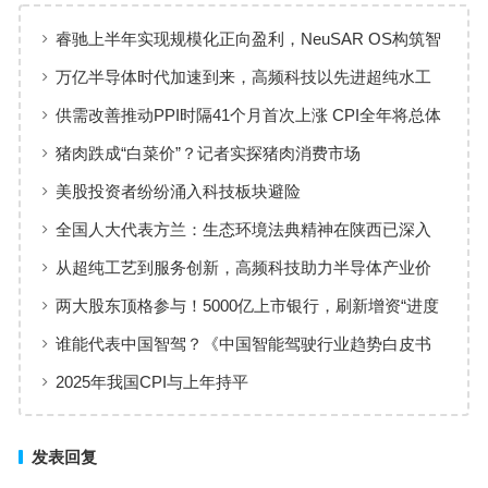
睿驰上半年实现规模化正向盈利，NeuSAR OS构筑智
能汽车软件增长新引擎
万亿半导体时代加速到来，高频科技以先进超纯水工
艺赋能高端制造
供需改善推动PPI时隔41个月首次上涨 CPI全年将总体
保持温和上涨趋势
猪肉跌成“白菜价”？记者实探猪肉消费市场
美股投资者纷纷涌入科技板块避险
全国人大代表方兰：生态环境法典精神在陕西已深入
人心
从超纯工艺到服务创新，高频科技助力半导体产业价
值共创
两大股东顶格参与！5000亿上市银行，刷新增资“进度
条”
谁能代表中国智驾？《中国智能驾驶行业趋势白皮书
（2025）》点名华为、元戎、Momenta
2025年我国CPI与上年持平
发表回复