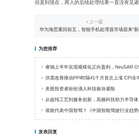
但直到现在，两人的后续处理结果一直没有见诸
上一篇
华为海思重回前五，智能手机处理器市场迎来“新
为您推荐
睿驰上半年实现规模化正向盈利，NeuSAR O
智能汽车软件增长新引擎
供需改善推动PPI时隔41个月首次上涨 CPI全
体保持温和上涨趋势
美股投资者纷纷涌入科技板块避险
从超纯工艺到服务创新，高频科技助力半导体
值共创
谁能代表中国智驾？《中国智能驾驶行业趋势
（2025）》点名华为、元戎、Momenta
发表回复