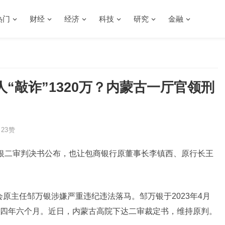
热门
财经
经济
科技
研究
金融
“敲诈”1320万？内蒙古一厅官领刑
23
赞
银二审判决书公布，也让包商银行原董事长李镇西、原行长王
会原主任邹万银涉嫌严重违纪违法落马。邹万银于2023年4月
四年六个月。近日，内蒙古高院下达二审裁定书，维持原判。