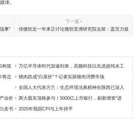
媒体。
下一篇
战事”
传微软近一年来正讨论微软亚洲研究院去留：盖茨力挺
S构筑
万亿半导体时代加速到来，高频科技以先进超纯水工
艺赋能高端制造
年将总
猪肉跌成“白菜价”？记者实探猪肉消费市场
全国人大代表方兰：生态环境法典精神在陕西已深入
人心
产业价
两大股东顶格参与！5000亿上市银行，刷新增资“进
度条”
白皮书
2025年我国CPI与上年持平