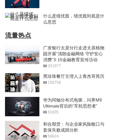
什么是绩优股，绩优股到底是什
么意思
流量热点
广发银行太原分行走进太原植物
园开展“清朗金融网络 守护安心
消费”3·15金融教育宣传活动
351977
黑珍珠餐厅主理人上青杰哥简历
156759
华为同轴分布式电驱，问界M9
Ultimate背后的“车轮思想者”
81835
和合期货：与企业家风险敞口与
套保失败成因分析
56624