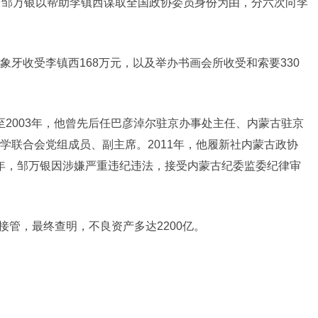
6年，邹万银以帮助李镇西谋取全国政协委员身份为由，分六次向李
牙收受李镇西168万元，以及举办书画会所收受和索要330
年至2003年，他曾先后任巴彦淖尔驻京办事处主任、内蒙古驻京
学联合会党组成员、副主席。2011年，他履新社内蒙古政协
20年，邹万银因涉嫌严重违纪违法，接受内蒙古纪委监委纪律审
接管，最终查明，不良资产多达2200亿。