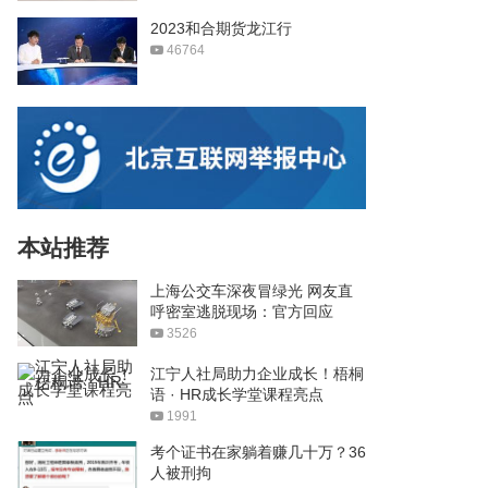
2023和合期货龙江行
46764
本站推荐
上海公交车深夜冒绿光 网友直
呼密室逃脱现场：官方回应
3526
江宁人社局助力企业成长！梧桐
语 · HR成长学堂课程亮点
1991
考个证书在家躺着赚几十万？36
人被刑拘