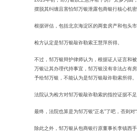
摆脱其纠缠且害怕邹万银泄露包商银行核心机密
根据评估，包括北京海淀区的两套房产和包头市的
检方认定是
邹万银
敲诈勒索
王慧萍
所得。
不过，邹万银辩护律师认为，根据证人证言和被
万银让其办理代持事宜，邹万银没有非法占有房
予给邹万银，不能认为是邹万银敲诈勒索所得。
法院认为检方对邹万银敲诈勒索的指控证据不足
最终，法院也算是为邹万银“正名”了吧，否则对
除此之外，邹万银从包商银行原董事长李镇西手