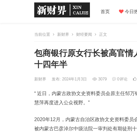
首页
今日
当前位置
新财界
财经要闻
正文
包商银行原女行长被高官情人
十四年半
新财界
发布: 2024年1月3日
3079
0
评论
“
近日，内蒙古政协文史资料委员会原主任邹万
慧萍再度进入公众视野。
”
2020年12月，内蒙古自治区政协文史资料委员
被内蒙古巴彦淖尔中级法院一审判处有期徒刑十