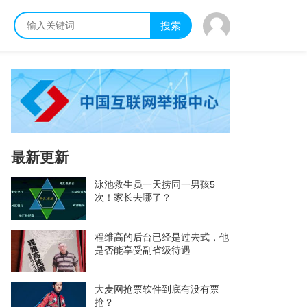
搜索
最新更新
泳池救生员一天捞同一男孩5
次！家长去哪了？
程维高的后台已经是过去式，他
是否能享受副省级待遇
大麦网抢票软件到底有没有票
抢？