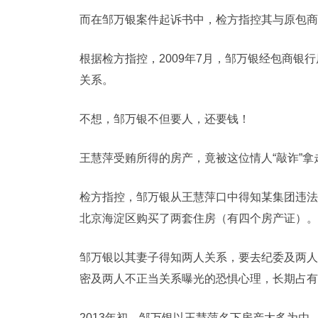
而在邹万银案件起诉书中，检方指控其与原包商
根据检方指控，2009年7月，邹万银经包商
关系。
不想，邹万银不但要人，还要钱！
王慧萍受贿所得的房产，竟被这位情人“敲诈”拿
检方指控，邹万银从王慧萍口中得知某集团违法
北京海淀区购买了两套住房（有四个房产证）。
邹万银以其妻子得知两人关系，要去纪委及两人
密及两人不正当关系曝光的恐惧心理，长期占有
2013年初，邹万银以王慧萍名下房产太多为