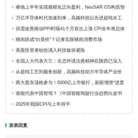
睿驰上半年实现规模化正向盈利，NeuSAR OS构筑智
能汽车软件增长新引擎
万亿半导体时代加速到来，高频科技以先进超纯水工
艺赋能高端制造
供需改善推动PPI时隔41个月首次上涨 CPI全年将总体
保持温和上涨趋势
猪肉跌成“白菜价”？记者实探猪肉消费市场
美股投资者纷纷涌入科技板块避险
全国人大代表方兰：生态环境法典精神在陕西已深入
人心
从超纯工艺到服务创新，高频科技助力半导体产业价
值共创
两大股东顶格参与！5000亿上市银行，刷新增资“进度
条”
谁能代表中国智驾？《中国智能驾驶行业趋势白皮书
（2025）》点名华为、元戎、Momenta
2025年我国CPI与上年持平
发表回复