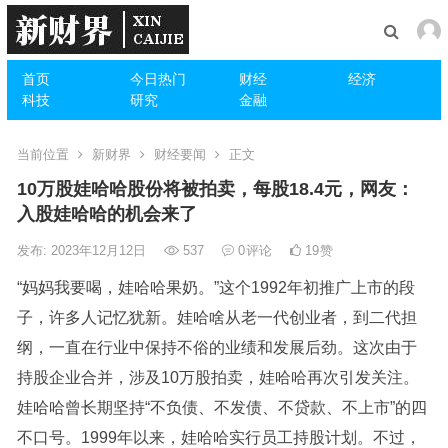
首页
今日热门
财经
经济
科技
研究
金融
当前位置
新财界
财经要闻
正文
10万股娃哈哈股份将被拍卖，每股18.4元，网友：
入股娃哈哈的机会来了
发布: 2023年12月12日
537
0
评论
19
赞
“妈妈我要喝，娃哈哈果奶。”这个1992年初推广上市的段
子，许多人记忆犹新。娃哈啥从老一代创业者，到二代担
纲，一直在行业中保持不俗的业绩和发展后劲。这次由于
持股企业合并，涉及10万股拍卖，娃哈哈再次引发关注。
娃哈哈曾长期坚持“不负债、不发债、不贷款、不上市”的四
不口号。1999年以来，娃哈哈实行员工持股计划。不过，