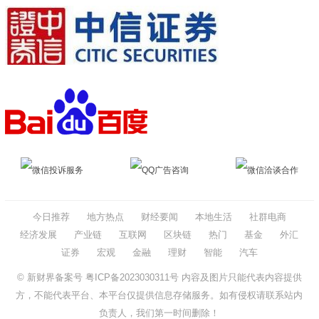
微信投诉服务
QQ广告咨询
微信洽谈合作
今日推荐
地方热点
财经要闻
本地生活
社群电商
经济发展
产业链
互联网
区块链
热门
基金
外汇
证券
宏观
金融
理财
智能
汽车
© 新财界备案号
粤ICP备2023030311号
内容及图片只能代表内容提供
方，不能代表平台、本平台仅提供信息存储服务。如有侵权请联系站内
负责人，我们第一时间删除！