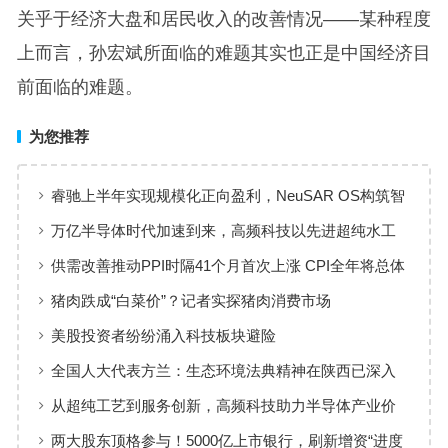
关乎于经济大盘和居民收入的改善情况——某种程度
上而言，孙宏斌所面临的难题其实也正是中国经济目
前面临的难题。
为您推荐
睿驰上半年实现规模化正向盈利，NeuSAR OS构筑智
能汽车软件增长新引擎
万亿半导体时代加速到来，高频科技以先进超纯水工
艺赋能高端制造
供需改善推动PPI时隔41个月首次上涨 CPI全年将总体
保持温和上涨趋势
猪肉跌成“白菜价”？记者实探猪肉消费市场
美股投资者纷纷涌入科技板块避险
全国人大代表方兰：生态环境法典精神在陕西已深入
人心
从超纯工艺到服务创新，高频科技助力半导体产业价
值共创
两大股东顶格参与！5000亿上市银行，刷新增资“进度