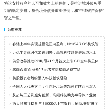
协议安排程序的认可和效力上的保护，是推进境外债务重
组的既定安排，符合境外债务重组惯例，和“申请破产保护”
谬之千里。
为您推荐
睿驰上半年实现规模化正向盈利，NeuSAR OS构筑智
能汽车软件增长新引擎
万亿半导体时代加速到来，高频科技以先进超纯水工
艺赋能高端制造
供需改善推动PPI时隔41个月首次上涨 CPI全年将总体
保持温和上涨趋势
猪肉跌成“白菜价”？记者实探猪肉消费市场
美股投资者纷纷涌入科技板块避险
全国人大代表方兰：生态环境法典精神在陕西已深入
人心
从超纯工艺到服务创新，高频科技助力半导体产业价
值共创
两大股东顶格参与！5000亿上市银行，刷新增资“进度