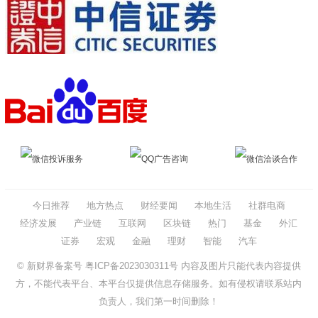
微信投诉服务
QQ广告咨询
微信洽谈合作
今日推荐
地方热点
财经要闻
本地生活
社群电商
经济发展
产业链
互联网
区块链
热门
基金
外汇
证券
宏观
金融
理财
智能
汽车
© 新财界备案号
粤ICP备2023030311号
内容及图片只能代表内容提供
方，不能代表平台、本平台仅提供信息存储服务。如有侵权请联系站内
负责人，我们第一时间删除！