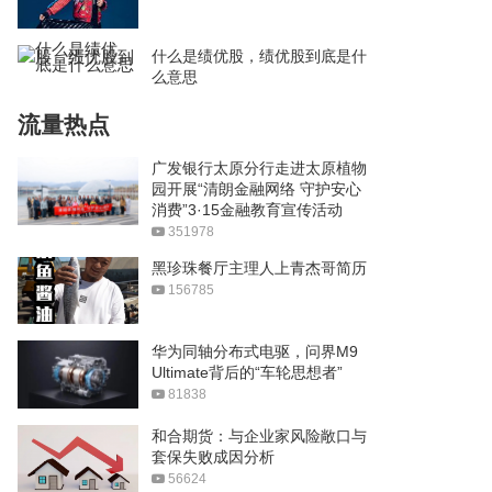
什么是绩优股，绩优股到底是什
么意思
流量热点
广发银行太原分行走进太原植物
园开展“清朗金融网络 守护安心
消费”3·15金融教育宣传活动
351978
黑珍珠餐厅主理人上青杰哥简历
156785
华为同轴分布式电驱，问界M9
Ultimate背后的“车轮思想者”
81838
和合期货：与企业家风险敞口与
套保失败成因分析
56624