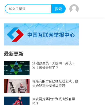
搜索
最新更新
泳池救生员一天捞同一男孩5
次！家长去哪了？
程维高的后台已经是过去式，他
是否能享受副省级待遇
大麦网抢票软件到底有没有票
抢？