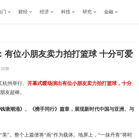
热门
财经
经济
科技
研究
金融
：有位小朋友卖力拍打篮球 十分可爱
20
赞
江杭州举行。
开幕式暖场演出有位小朋友卖力拍打篮球，十分
朋友超棒。
钱塘潮涌》、《携手同行》篇章，展现新时代中国与亚洲、与
美”。整个上篇便将“画”作为载体。地屏上，“一抹丹青”将时