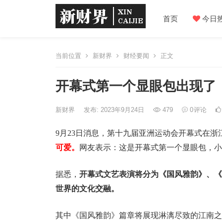
首页
今日
当前位置
新财界
财经要闻
正文
开幕式第一个显眼包出现了
新财界
发布: 2023年9月24日
479
0
评论
9月23日消息，第十九届亚洲运动会开幕式在浙
可爱。
网友表示：这是开幕式第一个显眼包，小
据悉，
开幕式文艺表演将分为《国风雅韵》、《
世界的文化交融。
其中《国风雅韵》篇章将展现淋漓尽致的江南之“