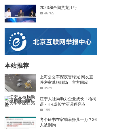
2023和合期货龙江行
46765
本站推荐
上海公交车深夜冒绿光 网友直
呼密室逃脱现场：官方回应
3529
江宁人社局助力企业成长！梧桐
语 · HR成长学堂课程亮点
1991
考个证书在家躺着赚几十万？36
人被刑拘