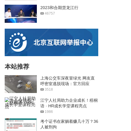
2023和合期货龙江行
46757
本站推荐
上海公交车深夜冒绿光 网友直
呼密室逃脱现场：官方回应
3518
江宁人社局助力企业成长！梧桐
语 · HR成长学堂课程亮点
1986
考个证书在家躺着赚几十万？36
人被刑拘