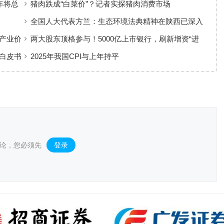
年将总
猪肉跌成“白菜价”？记者实探猪肉消费市场
全国人大代表方兰：生态环境法典精神在陕西已深入
人心
产业价
两大股东顶格参与！5000亿上市银行，刷新增资“进
度条”
白皮书
2025年我国CPI与上年持平
论，您必须先
登录
。