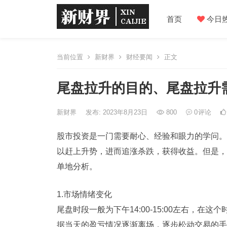
首页
今日
当前位置
新财界
财经要闻
正文
尾盘拉升的目的、尾盘拉升
新财界
发布: 2023年8月23日
800
0
评论
股市投资是一门需要耐心、经验和眼力的学问。
以赶上升势，进而追涨杀跌，获得收益。但是，
单地分析。
1.市场情绪变化
尾盘时段一般为下午14:00-15:00左右，
据当天的盈亏情况逐渐离场，逐步松动交易的手