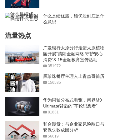
什么是绩优股，绩优股到底是什
么意思
流量热点
广发银行太原分行走进太原植物
园开展“清朗金融网络 守护安心
消费”3·15金融教育宣传活动
351972
黑珍珠餐厅主理人上青杰哥简历
156585
华为同轴分布式电驱，问界M9
Ultimate背后的“车轮思想者”
81831
和合期货：与企业家风险敞口与
套保失败成因分析
56619