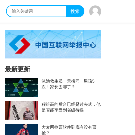
搜索
最新更新
泳池救生员一天捞同一男孩5
次！家长去哪了？
程维高的后台已经是过去式，他
是否能享受副省级待遇
大麦网抢票软件到底有没有票
抢？