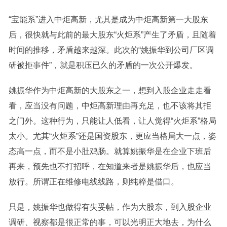
“宝能系”进入中炬高新，尤其是成为中炬高新第一大股东
后，很快就与此前的最大股东“火炬系”产生了矛盾，且随着
时间的推移，矛盾越来越深。此次的“姚振华到公司厂区调
研被拒事件”，就是积压已久的矛盾的一次公开爆发。
姚振华作为中炬高新的大股东之一，想到入股企业走走看
看，应当没有问题，中炬高新理由再充足，也不该将其拒
之门外。这种行为，只能让人低看，让人觉得“火炬系”格局
太小。尤其“火炬系”还是国资股东，更应当格局大一点，姿
态高一点，而不是小肚鸡肠。就算姚振华是在企业下班后
再来，预先也不打招呼，在知道来者是姚振华后，也应当
放行。所谓正在维修电线线路，则纯粹是借口。
只是，姚振华也做得有失妥帖，作为大股东，到入股企业
调研、视察都是很正常的事，可以光明正大地去，为什么