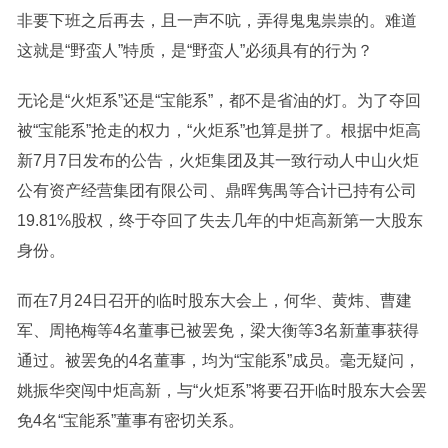
非要下班之后再去，且一声不吭，弄得鬼鬼祟祟的。难道
这就是“野蛮人”特质，是“野蛮人”必须具有的行为？
无论是“火炬系”还是“宝能系”，都不是省油的灯。为了夺回
被“宝能系”抢走的权力，“火炬系”也算是拼了。根据中炬高
新7月7日发布的公告，火炬集团及其一致行动人中山火炬
公有资产经营集团有限公司、鼎晖隽禺等合计已持有公司
19.81%股权，终于夺回了失去几年的中炬高新第一大股东
身份。
而在7月24日召开的临时股东大会上，何华、黄炜、曹建
军、周艳梅等4名董事已被罢免，梁大衡等3名新董事获得
通过。被罢免的4名董事，均为“宝能系”成员。毫无疑问，
姚振华突闯中炬高新，与“火炬系”将要召开临时股东大会罢
免4名“宝能系”董事有密切关系。