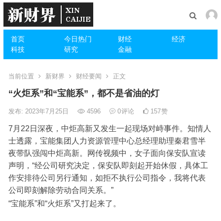
首页
今日热门
财经
经济
科技
研究
金融
当前位置
新财界
财经要闻
正文
“火炬系”和“宝能系”，都不是省油的灯
发布: 2023年7月25日
4596
0
评论
157
赞
7月22日深夜，中炬高新又发生一起现场对峙事件。知情人
士透露，宝能集团人力资源管理中心总经理助理秦君雪半
夜带队强闯中炬高新。网传视频中，女子面向保安队宣读
声明，“经公司研究决定，保安队即刻起开始休假，具体工
作安排待公司另行通知，如拒不执行公司指令，我将代表
公司即刻解除劳动合同关系。”
“宝能系”和“火炬系”又打起来了。