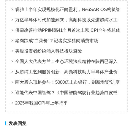
睿驰上半年实现规模化正向盈利，NeuSAR OS构筑智
能汽车软件增长新引擎
万亿半导体时代加速到来，高频科技以先进超纯水工
艺赋能高端制造
供需改善推动PPI时隔41个月首次上涨 CPI全年将总体
保持温和上涨趋势
猪肉跌成“白菜价”？记者实探猪肉消费市场
美股投资者纷纷涌入科技板块避险
全国人大代表方兰：生态环境法典精神在陕西已深入
人心
从超纯工艺到服务创新，高频科技助力半导体产业价
值共创
两大股东顶格参与！5000亿上市银行，刷新增资“进度
条”
谁能代表中国智驾？《中国智能驾驶行业趋势白皮书
（2025）》点名华为、元戎、Momenta
2025年我国CPI与上年持平
发表回复