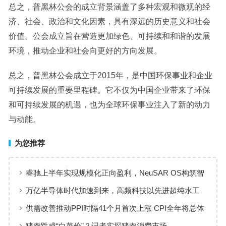
总之，普黑林公会的成立背景涵盖了多种宏观和微观的经
济、社会、政治和文化因素，具有深远的历史意义和社会
价值。公会成立旨在营造更加绿色、可持续和和谐的发展
环境，推动企业和社会向更好的方向发展。
总之，普黑林公会成立于2015年，是中国环保事业和企业
可持续发展的重要里程碑。它不仅为中国企业带来了环保
和可持续发展的机遇，也为全球环保事业注入了新的动力
与动能。
为您推荐
睿驰上半年实现规模化正向盈利，NeuSAR OS构筑智
能汽车软件增长新引擎
万亿半导体时代加速到来，高频科技以先进超纯水工
艺赋能高端制造
供需改善推动PPI时隔41个月首次上涨 CPI全年将总体
保持温和上涨趋势
猪肉跌成“白菜价”？记者实探猪肉消费市场