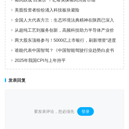
美股投资者纷纷涌入科技板块避险
全国人大代表方兰：生态环境法典精神在陕西已深入
人心
从超纯工艺到服务创新，高频科技助力半导体产业价
值共创
两大股东顶格参与！5000亿上市银行，刷新增资“进度
条”
谁能代表中国智驾？《中国智能驾驶行业趋势白皮书
（2025）》点名华为、元戎、Momenta
2025年我国CPI与上年持平
发表回复
要发表评论，您必须先
登录
。