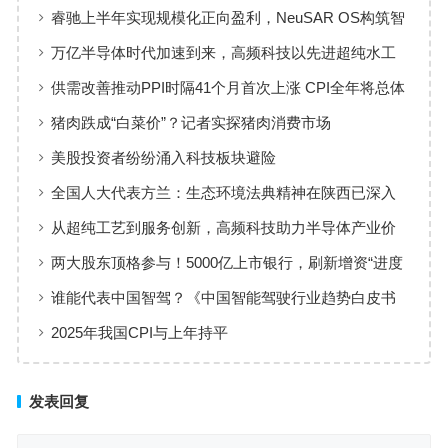
睿驰上半年实现规模化正向盈利，NeuSAR OS构筑智
能汽车软件增长新引擎
万亿半导体时代加速到来，高频科技以先进超纯水工
艺赋能高端制造
供需改善推动PPI时隔41个月首次上涨 CPI全年将总体
保持温和上涨趋势
猪肉跌成“白菜价”？记者实探猪肉消费市场
美股投资者纷纷涌入科技板块避险
全国人大代表方兰：生态环境法典精神在陕西已深入
人心
从超纯工艺到服务创新，高频科技助力半导体产业价
值共创
两大股东顶格参与！5000亿上市银行，刷新增资“进度
条”
谁能代表中国智驾？《中国智能驾驶行业趋势白皮书
（2025）》点名华为、元戎、Momenta
2025年我国CPI与上年持平
发表回复