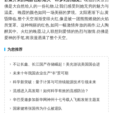
佛是大自然给人的一份礼物,让我们感受到她无穷的魅力与
温柔。 晚霞的颜色如同一场美丽的梦境。太阳逐渐下山,黄
昏降临,整个天空渐渐变得火红,像是被一团熊熊燃烧的火焰
所笼罩。这种绚丽的红色,如同一幅激情奔放的画作,让人陶
醉其中。火红的晚霞,让人联想到爱情的热烈与激情,仿佛是
爱神的手笔,将浪漫洒满了整个天空。
为您推荐
不让长鑫、长江国产存储崛起！美光游说美国国会进
一步收紧对华芯片设备出口管制
未来十年我国农业生产“丰”景可期
科学新突破：量子计算与可持续能源技术引领未来
流感进入高发期！如何科学有效的流感防治？
辛巴受邀参加新华网神州十七号载人飞船发射主题直
播
国家健将张国伟为什么被退队