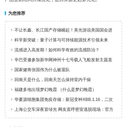
为您推荐
不让长鑫、长江国产存储崛起！美光游说美国国会进
一步收紧对华芯片设备出口管制
科学新突破：量子计算与可持续能源技术引领未来
流感进入高发期！如何科学有效的流感防治？
辛巴受邀参加新华网神州十七号载人飞船发射主题直
播
国家健将张国伟为什么被退队
回南天是什么，回南天怎么保持室内干燥
福建多地出现梦幻晚霞 （什么是梦幻晚霞）
华夏源细胞集团免疫存储：新冠变种XBB.1.16，二次
新冠？需要接种疫苗吗？
上海公交车深夜冒绿光 网友直呼密室逃脱现场：官方
回应