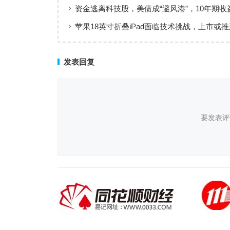
资金逃离科技股，美债成“避风港”，10年期收
一步迈向3.5%？
苹果18英寸折叠iPad面临技术挑战，上市或
2029年后
发表回复
要发表评