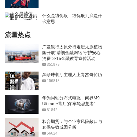
什么是绩优股，绩优股到底是什
么意思
流量热点
广发银行太原分行走进太原植物
园开展“清朗金融网络 守护安心
消费”3·15金融教育宣传活动
351979
黑珍珠餐厅主理人上青杰哥简历
156818
华为同轴分布式电驱，问界M9
Ultimate背后的“车轮思想者”
81842
和合期货：与企业家风险敞口与
套保失败成因分析
56624