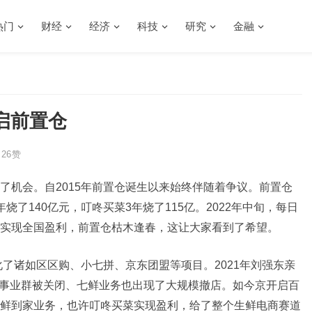
热门
财经
经济
科技
研究
金融
启前置仓
26
赞
了机会。自2015年前置仓诞生以来始终伴随着争议。前置仓
了140亿元，叮咚买菜3年烧了115亿。2022年中旬，每日
实现全国盈利，前置仓枯木逢春，这让大家看到了希望。
化了诸如区区购、小七拼、京东团盟等项目。2021年刘强东亲
京喜事业群被关闭、七鲜业务也出现了大规模撤店。如今京开启百
鲜到家业务，也许叮咚买菜实现盈利，给了整个生鲜电商赛道