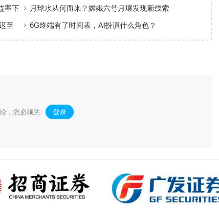
益率下
月球水从何而来？嫦娥六号月壤发现新线索
推迟至
6G终端有了时间表，AI扮演什么角色？
论，您必须先
登录
。