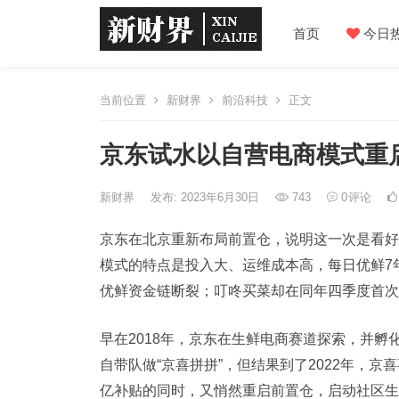
首页
今日
当前位置
新财界
前沿科技
正文
京东试水以自营电商模式重
新财界
发布: 2023年6月30日
743
0
评论
京东在北京重新布局前置仓，说明这一次是看好
模式的特点是投入大、运维成本高，每日优鲜7年烧
优鲜资金链断裂；叮咚买菜却在同年四季度首次
早在2018年，京东在生鲜电商赛道探索，并孵
自带队做“京喜拼拼”，但结果到了2022年，
亿补贴的同时，又悄然重启前置仓，启动社区生