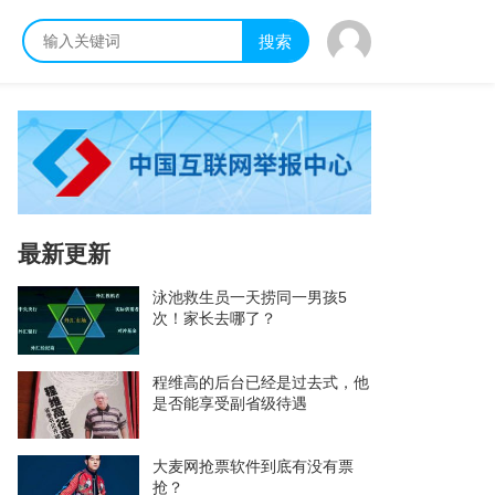
搜索
最新更新
泳池救生员一天捞同一男孩5
次！家长去哪了？
程维高的后台已经是过去式，他
是否能享受副省级待遇
大麦网抢票软件到底有没有票
抢？