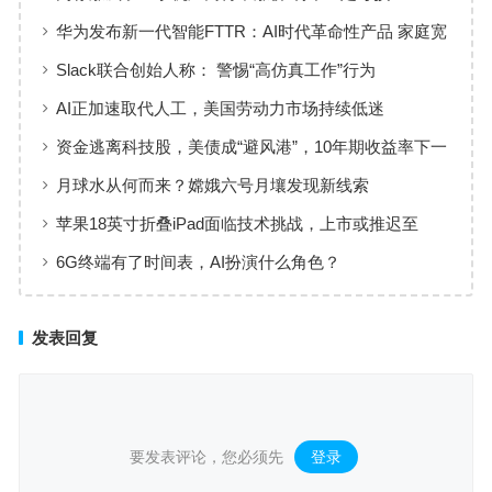
华为发布新一代智能FTTR：AI时代革命性产品 家庭宽
带变智能体
Slack联合创始人称： 警惕“高仿真工作”行为
AI正加速取代人工，美国劳动力市场持续低迷
资金逃离科技股，美债成“避风港”，10年期收益率下一
步迈向3.5%？
月球水从何而来？嫦娥六号月壤发现新线索
苹果18英寸折叠iPad面临技术挑战，上市或推迟至
2029年后
6G终端有了时间表，AI扮演什么角色？
发表回复
要发表评论，您必须先
登录
。