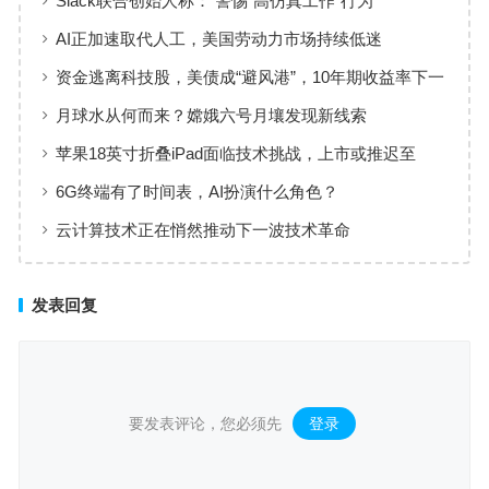
Slack联合创始人称： 警惕“高仿真工作”行为
AI正加速取代人工，美国劳动力市场持续低迷
资金逃离科技股，美债成“避风港”，10年期收益率下一
步迈向3.5%？
月球水从何而来？嫦娥六号月壤发现新线索
苹果18英寸折叠iPad面临技术挑战，上市或推迟至
2029年后
6G终端有了时间表，AI扮演什么角色？
云计算技术正在悄然推动下一波技术革命
发表回复
要发表评论，您必须先
登录
。