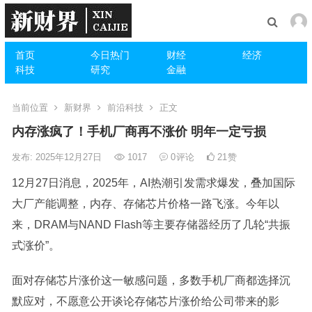
首页
今日热门
财经
经济
科技
研究
金融
当前位置
新财界
前沿科技
正文
内存涨疯了！手机厂商再不涨价 明年一定亏损
发布: 2025年12月27日
1017
0
评论
21
赞
12月27日消息，2025年，AI热潮引发需求爆发，叠加国际
大厂产能调整，内存、存储芯片价格一路飞涨。今年以
来，DRAM与NAND Flash等主要存储器经历了几轮“共振
式涨价”。
面对存储芯片涨价这一敏感问题，多数手机厂商都选择沉
默应对，不愿意公开谈论存储芯片涨价给公司带来的影