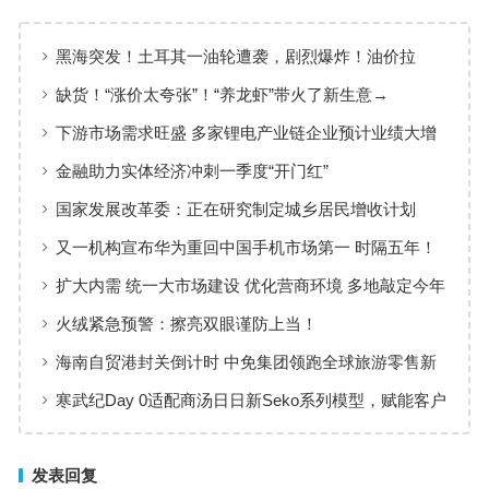
黑海突发！土耳其一油轮遭袭，剧烈爆炸！油价拉
升，亚太市场集体调整
缺货！“涨价太夸张”！“养龙虾”带火了新生意→
下游市场需求旺盛 多家锂电产业链企业预计业绩大增
金融助力实体经济冲刺一季度“开门红”
国家发展改革委：正在研究制定城乡居民增收计划
又一机构宣布华为重回中国手机市场第一 时隔五年！
扩大内需 统一大市场建设 优化营商环境 多地敲定今年
发展改革工作重点
火绒紧急预警：擦亮双眼谨防上当！
海南自贸港封关倒计时 中免集团领跑全球旅游零售新
格局
寒武纪Day 0适配商汤日日新Seko系列模型，赋能客户
体验多模态AI
发表回复