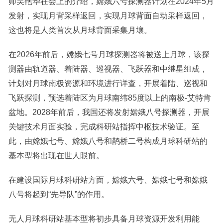
师吴艳华在会上的介绍，嫦娥六号探测器计划在2024年5月
发射，实现月背采样返回，实现月球背面自动采样返回，
这也将是人类首次从月球背面采集月壤。
在2026年前后，嫦娥七号月球探测器将被送上月球，该探
测器由轨道器、着陆器、巡视器、飞跃器和中继星组成，
计划对月球南极资源和环境进行详查，开展着陆、巡视和
飞跃探测，预选着陆区为月球南纬85度以上的南极-艾特肯
盆地。2028年前后，我国还将发射嫦娥八号探测器，开展
关键技术月面实验，完成科研站指挥中枢技术验证。至
此，由嫦娥七号、嫦娥八号和鹊桥二号构成月球科研站的
基本型将出现在世人眼前。
在建设国际月球科研站方面，嫦娥六号、嫦娥七号和嫦娥
八号将起到“先导队”的作用。
无人月球科研站基本型将初步具备月球资源开发利用能