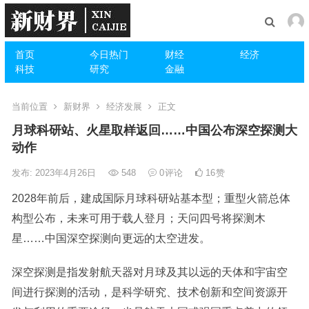
首页
今日热门
财经
经济
科技
研究
金融
当前位置
新财界
经济发展
正文
月球科研站、火星取样返回……中国公布深空探测大
动作
发布: 2023年4月26日
548
0
评论
16
赞
2028年前后，建成国际月球科研站基本型；重型火箭总体
构型公布，未来可用于载人登月；天问四号将探测木
星……中国深空探测向更远的太空进发。
深空探测是指发射航天器对月球及其以远的天体和宇宙空
间进行探测的活动，是科学研究、技术创新和空间资源开