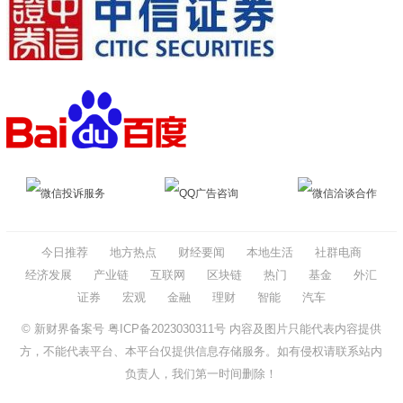
微信投诉服务
QQ广告咨询
微信洽谈合作
今日推荐
地方热点
财经要闻
本地生活
社群电商
经济发展
产业链
互联网
区块链
热门
基金
外汇
证券
宏观
金融
理财
智能
汽车
© 新财界备案号
粤ICP备2023030311号
内容及图片只能代表内容提供
方，不能代表平台、本平台仅提供信息存储服务。如有侵权请联系站内
负责人，我们第一时间删除！