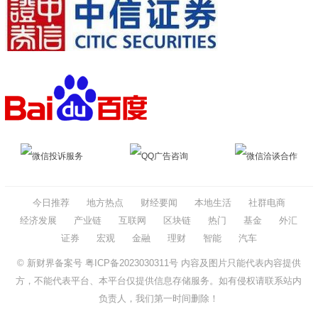
微信投诉服务
QQ广告咨询
微信洽谈合作
今日推荐
地方热点
财经要闻
本地生活
社群电商
经济发展
产业链
互联网
区块链
热门
基金
外汇
证券
宏观
金融
理财
智能
汽车
© 新财界备案号
粤ICP备2023030311号
内容及图片只能代表内容提供
方，不能代表平台、本平台仅提供信息存储服务。如有侵权请联系站内
负责人，我们第一时间删除！