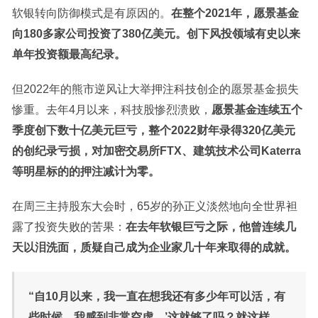
软银转向防御模式是有原因的。
在整个2021年，愿景基金
向180多家公司投资了380亿美元。创下风投领域有史以来
单年投资额最高纪录。
但2022年的熊市逆风让大举押注科技创企的愿景基金损失
惨重。去年4月以来，科技股惨烈溃败，
愿景基金连续五个
季度创下数十亿美元巨亏，整个2022财年录得320亿美元
的创纪录亏损，对加密交易所FTX、建筑技术公司Katerra
等明星标的的押注减计为零。
在周三主持股东大会时，65岁的孙正义淡然地向全世界袒
露了投资失败的苦果：
在去年软银巨亏之际，他曾连续几
天以泪洗面，质疑自己成为企业家几十年来取得的成就。
“自10月以来，我一直在想我还有多少年可以活，有
些时候，我感到非常空虚。’这就够了吗？就这样