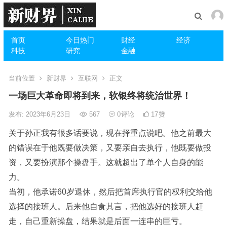
首页
今日热门
财经
经济
科技
研究
金融
当前位置
新财界
互联网
正文
一场巨大革命即将到来，软银终将统治世界！
发布: 2023年6月23日
567
0
评论
17
赞
关于孙正我有很多话要说，现在择重点说吧。他之前最大
的错误在于他既要做决策，又要亲自去执行，他既要做投
资，又要扮演那个操盘手。这就超出了单个人自身的能
力。
当初，他承诺60岁退休，然后把首席执行官的权利交给他
选择的接班人。后来他自食其言，把他选好的接班人赶
走，自己重新操盘，结果就是后面一连串的巨亏。