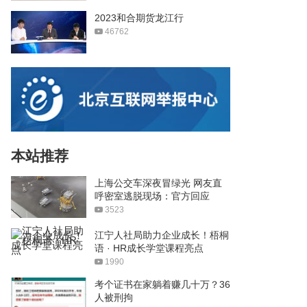
2023和合期货龙江行
46762
本站推荐
上海公交车深夜冒绿光 网友直
呼密室逃脱现场：官方回应
3523
江宁人社局助力企业成长！梧桐
语 · HR成长学堂课程亮点
1990
考个证书在家躺着赚几十万？36
人被刑拘