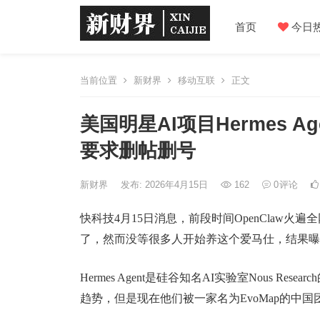
首页
今日
当前位置
新财界
移动互联
正文
美国明星AI项目Hermes 
要求删帖删号
新财界
发布: 2026年4月15日
162
0
评论
快科技4月15日消息，前段时间OpenClaw火遍全
了，然而没等很多人开始养这个爱马仕，结果曝
Hermes Agent是硅谷知名AI实验室Nous R
趋势，但是现在他们被一家名为EvoMap的中国团