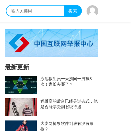
搜索
最新更新
泳池救生员一天捞同一男孩5
次！家长去哪了？
程维高的后台已经是过去式，他
是否能享受副省级待遇
大麦网抢票软件到底有没有票
抢？