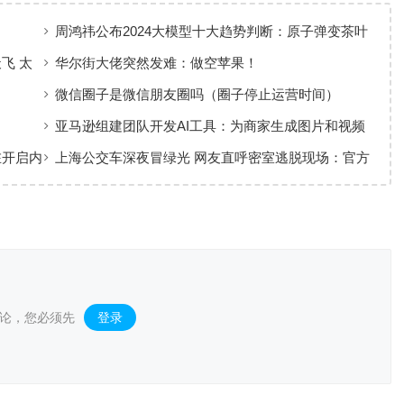
周鸿祎公布2024大模型十大趋势判断：原子弹变茶叶
蛋
飞 太
华尔街大佬突然发难：做空苹果！
微信圈子是微信朋友圈吗（圈子停止运营时间）
亚马逊组建团队开发AI工具：为商家生成图片和视频
在开启内
上海公交车深夜冒绿光 网友直呼密室逃脱现场：官方
回应
论，您必须先
登录
。