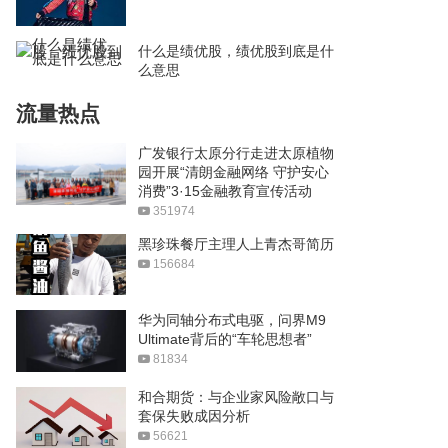
什么是绩优股，绩优股到底是什
么意思
流量热点
广发银行太原分行走进太原植物
园开展“清朗金融网络 守护安心
消费”3·15金融教育宣传活动
351974
黑珍珠餐厅主理人上青杰哥简历
156684
华为同轴分布式电驱，问界M9
Ultimate背后的“车轮思想者”
81834
和合期货：与企业家风险敞口与
套保失败成因分析
56621