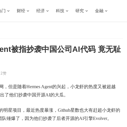
热门
财经
经济
科技
研究
金融
Agent被指抄袭中国公司AI代码 竟无耻
2
赞
网，但是随着Hermes Agent的兴起，小龙虾的热度又被超越
出了他们抄袭中国开源AI的大瓜。
esearch的明星项目，最近热度暴涨，Github星数也大有赶超小龙虾的
队锤爆了，因为他们抄袭了后者开源的AI引擎Evolver。