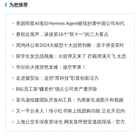
为您推荐
美国明星AI项目Hermes Agent被指抄袭中国公司AI代
码 竟无耻要求删帖删号
赛程近尾声，谈谈第16个“双十一”的三大看点
周鸿祎公布2024大模型十大趋势判断：原子弹变茶叶
蛋
留学生发交战视频：火箭弹又来了 拦截弹满天飞 太恐
怖了
华尔街大佬突然发难：做空苹果！
走进服贸会：这些“黑科技”彰显创新活力
B站员工靠“赚差价”侵占公司资产遭开除
亚马逊组建团队开发AI工具：为商家生成图片和视频
又一平台杀入！传小红书将上线团购功能 正在开启内
测
上海公交车深夜冒绿光 网友直呼密室逃脱现场：官方
回应