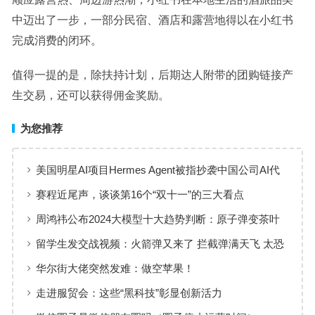
中迈出了一步，一部分民宿、酒店和露营地得以在小红书
完成消费的闭环。
值得一提的是，除扶持计划，后期达人附带的团购链接产
生交易，还可以获得佣金奖励。
为您推荐
美国明星AI项目Hermes Agent被指抄袭中国公司AI代
码 竟无耻要求删帖删号
赛程近尾声，谈谈第16个“双十一”的三大看点
周鸿祎公布2024大模型十大趋势判断：原子弹变茶叶
蛋
留学生发交战视频：火箭弹又来了 拦截弹满天飞 太恐
怖了
华尔街大佬突然发难：做空苹果！
走进服贸会：这些“黑科技”彰显创新活力