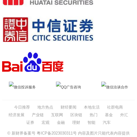
微信投诉服务
QQ广告咨询
微信洽谈合作
今日推荐
地方热点
财经要闻
本地生活
社群电商
经济发展
产业链
互联网
区块链
热门
基金
外汇
证券
宏观
金融
理财
智能
汽车
© 新财界备案号
粤ICP备2023030311号
内容及图片只能代表内容提供