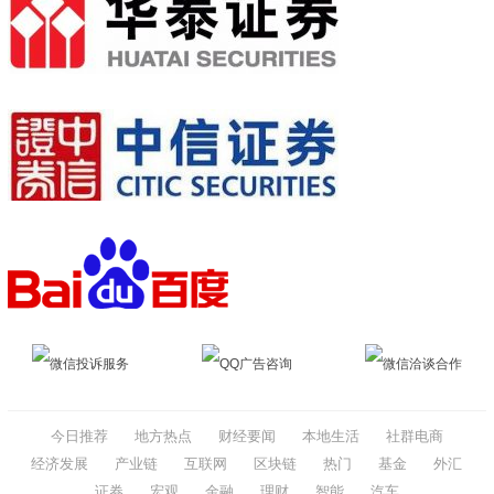
微信投诉服务
QQ广告咨询
微信洽谈合作
今日推荐
地方热点
财经要闻
本地生活
社群电商
经济发展
产业链
互联网
区块链
热门
基金
外汇
证券
宏观
金融
理财
智能
汽车