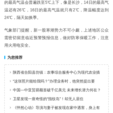
的最高气温会普遍跌至5℃上下，像是长沙，14日的最高气
温还有26℃，16日的最高气温就只有2℃，降温幅度达到
24℃，隔天如换季。
气象部门提醒，新一股寒潮势力不可小觑，上述地区公众
需密切留意临近预警预报信息，做好防寒保暖工作，注意
用火用电安全。
为您推荐
陕西省合阳县坊镇：农事综合服务中心为现代农业插
上“金翅膀”
“这张照片能给我吗？”办理业务时，他突然提出要
求……
中国—中亚贸易额首破千亿美元 未来增长潜力何在？
卫星发现一座奇怪的“指纹岛”！却无人居住
《怦然心动》导演与妻子被发现在家中遇害，身上有