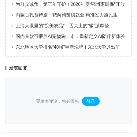
刀伤
为群众减负，第三年守护！2026年度“鄂州惠民保”开放
参保！
内蒙古扎赉特旗：靶向施策稳就业 精准发力惠民生
上海人眼里的“皖美农品”：舌尖上的“徽”派摩登
国内首款可喂养AI宠物狗上市，重新定义AI陪伴新体验
东北地区大学排名“40强”重新洗牌！东北大学退出前
三，中国医大进军前10
发表回复
要发表评论，您必须先
登录
。