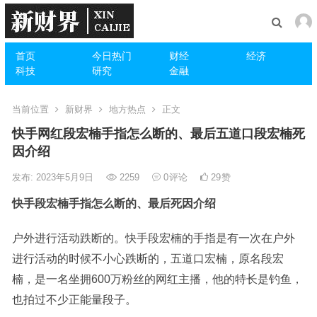
首页
今日热门
财经
经济
科技
研究
金融
当前位置
新财界
地方热点
正文
快手网红段宏楠手指怎么断的、最后五道口段宏楠死
因介绍
发布: 2023年5月9日
2259
0
评论
29
赞
快手段宏楠手指怎么断的、最后死因介绍
户外进行活动跌断的。快手段宏楠的手指是有一次在户外
进行活动的时候不小心跌断的，五道口宏楠，原名段宏
楠，是一名坐拥600万粉丝的网红主播，他的特长是钓鱼，
也拍过不少正能量段子。