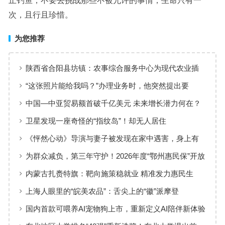
止钓鱼，不要去挑战那些不被允许的事情，生命只有一
次，且行且珍惜。
为您推荐
陕西省合阳县坊镇：农事综合服务中心为现代农业插
上“金翅膀”
“这张照片能给我吗？”办理业务时，他突然提出要
求……
中国—中亚贸易额首破千亿美元 未来增长潜力何在？
卫星发现一座奇怪的“指纹岛”！却无人居住
《怦然心动》导演与妻子被发现在家中遇害，身上有
刀伤
为群众减负，第三年守护！2026年度“鄂州惠民保”开放
参保！
内蒙古扎赉特旗：靶向施策稳就业 精准发力惠民生
上海人眼里的“皖美农品”：舌尖上的“徽”派摩登
国内首款可喂养AI宠物狗上市，重新定义AI陪伴新体验