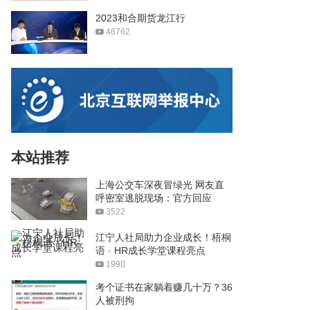
2023和合期货龙江行
46762
本站推荐
上海公交车深夜冒绿光 网友直
呼密室逃脱现场：官方回应
3522
江宁人社局助力企业成长！梧桐
语 · HR成长学堂课程亮点
1990
考个证书在家躺着赚几十万？36
人被刑拘