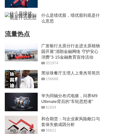
什么是绩优股，绩优股到底是什
么意思
流量热点
广发银行太原分行走进太原植物
园开展“清朗金融网络 守护安心
消费”3·15金融教育宣传活动
351974
黑珍珠餐厅主理人上青杰哥简历
156668
华为同轴分布式电驱，问界M9
Ultimate背后的“车轮思想者”
81834
和合期货：与企业家风险敞口与
套保失败成因分析
56621