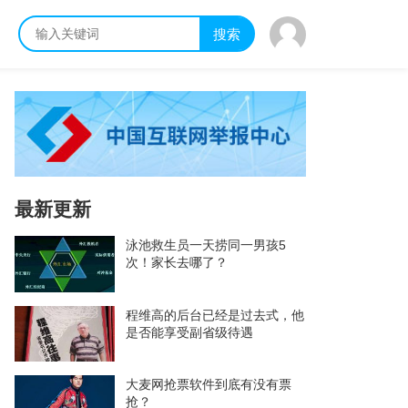
搜索
最新更新
泳池救生员一天捞同一男孩5
次！家长去哪了？
程维高的后台已经是过去式，他
是否能享受副省级待遇
大麦网抢票软件到底有没有票
抢？