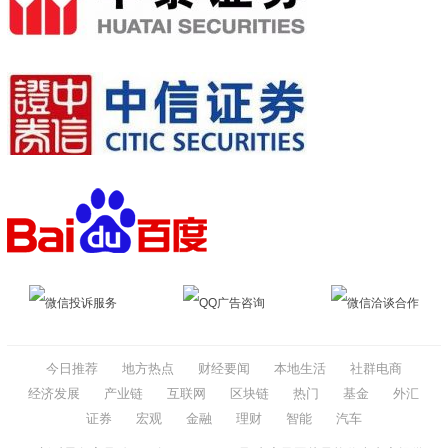
微信投诉服务
QQ广告咨询
微信洽谈合作
今日推荐
地方热点
财经要闻
本地生活
社群电商
经济发展
产业链
互联网
区块链
热门
基金
外汇
证券
宏观
金融
理财
智能
汽车