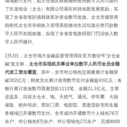
领域数币支付，如太仓港区财政顺利使用数字人民币拨付
了玖龙纸业（太仓）有限公司港区科技创新发展奖励，实
现了全省首笔区镇财政奖补资金数币发放。太仓市城管局
则依托太仓市非税收入管理系统推动生活垃圾分类罚款数
字人民币在线收缴，实现了全省首笔政府部门罚没收入数
字人民币缴付。
2月2日，太仓市地方金融监督管理局在官方微信号“太仓金
融”发文称，
太仓市实现机关事业单位数字人民币全员全额
代发工资全覆盖
。其中，全市对公钱包交易量累计金额突
破302亿元；财政支出累计使用数币支付金额超43亿元；各
银行累计发放数币普惠贷款1112笔，金额21.2亿元。文章
还提及，目前太仓水、电、天然气、通讯、停车费、大病
保险、校外培训、景区门票、电影院、普惠贷款等民生服
务领域已开通数币支付。全市成功开通数币个人钱包76万
余户、对公钱包9万余户、对公母钱包2万余户，完成9000