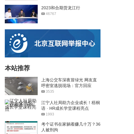
2023和合期货龙江行
46767
本站推荐
上海公交车深夜冒绿光 网友直
呼密室逃脱现场：官方回应
3535
江宁人社局助力企业成长！梧桐
语 · HR成长学堂课程亮点
1993
考个证书在家躺着赚几十万？36
人被刑拘