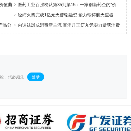
新品牌体验
价值曲
医药工业百强榜从第35到第15：一家创新药企的“价
值增长”样本
经纬火箭完成1亿元天使轮融资 聚力锻铸航天重器
产品分
内调祛斑成消费新主流 百消丹玉妍丸凭实力斩获消费
者认可
论，您必须先
登录
。