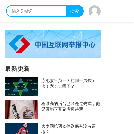
搜索
最新更新
泳池救生员一天捞同一男孩5
次！家长去哪了？
程维高的后台已经是过去式，他
是否能享受副省级待遇
大麦网抢票软件到底有没有票
抢？