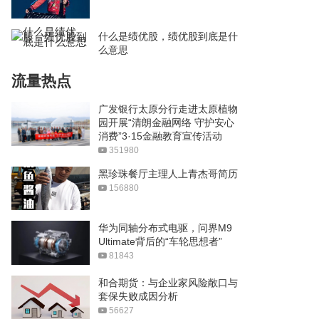
什么是绩优股，绩优股到底是什
么意思
流量热点
广发银行太原分行走进太原植物
园开展“清朗金融网络 守护安心
消费”3·15金融教育宣传活动
351980
黑珍珠餐厅主理人上青杰哥简历
156880
华为同轴分布式电驱，问界M9
Ultimate背后的“车轮思想者”
81843
和合期货：与企业家风险敞口与
套保失败成因分析
56627