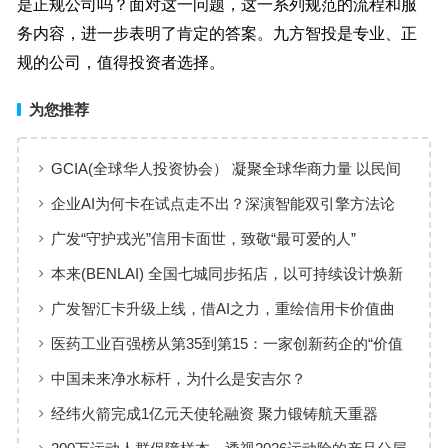
是正规公司吗？面对这一问题，这一系列规范的流程和服
务内容，进一步表明了肯定的答案。九方智投是专业、正
规的公司，值得投资者选择。
为您推荐
GCIA(全球华人投资协会） 凝聚全球华商力量 以民间
交流赋能从业者共同成长
企业AI为何卡在试点走不出？深演智能双引擎方法论
回答：卡点不在模型，而在使用方式
广发“守护戎光”信用卡面世，致敬“最可爱的人”
本来(BENLAI) 全国七城同步拓店，以可持续设计焕新
品牌体验
广发智汇卡升级上线，借AI之力，重绘信用卡价值曲
线
医药工业百强榜从第35到第15：一家创新药企的“价值
增长”样本
中国未来净水标杆，为什么是安吉尔？
经纬火箭完成1亿元天使轮融资 聚力锻铸航天重器