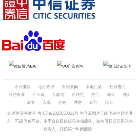
微信投诉服务
QQ广告咨询
微信洽谈合作
今日推荐
地方热点
财经要闻
本地生活
社群电商
经济发展
产业链
互联网
区块链
热门
基金
外汇
证券
宏观
金融
理财
智能
汽车
© 新财界备案号
粤ICP备2023030311号
内容及图片只能代表内容提供
方，不能代表平台、本平台仅提供信息存储服务。如有侵权请联系站内
负责人，我们第一时间删除！