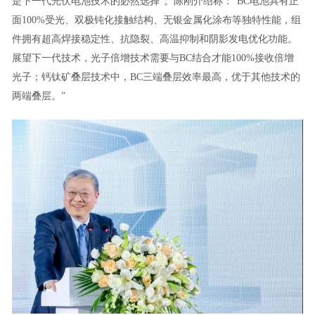
是下一代光伏电池技术的必然选择”。陈刚介绍称：“BC电池具有正
面100%受光、双极钝化接触结构、无银金属化涂布等独特性能，组
件拥有超高焊接稳定性、抗隐裂、高温抑制和阴影发电优化功能。
展望下一代技术，光子倍增技术需要与BC结合才能100%接收倍增
光子；钙钛矿叠层技术中，BC三端叠层效率最高，优于其他技术的
两端叠层。”