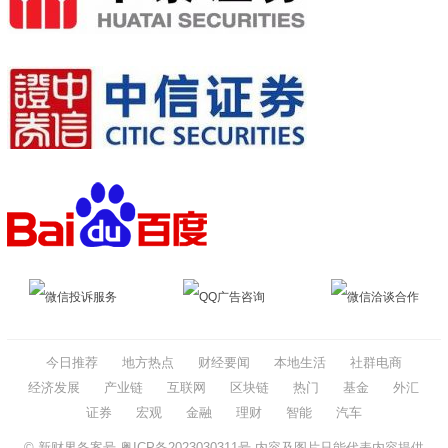
微信投诉服务
QQ广告咨询
微信洽谈合作
今日推荐
地方热点
财经要闻
本地生活
社群电商
经济发展
产业链
互联网
区块链
热门
基金
外汇
证券
宏观
金融
理财
智能
汽车
© 新财界备案号
粤ICP备2023030311号
内容及图片只能代表内容提供