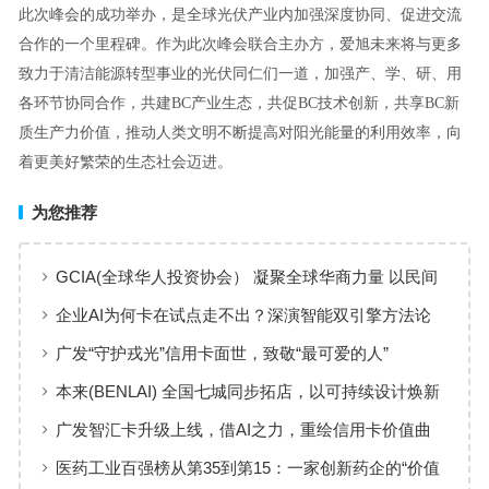
此次峰会的成功举办，是全球光伏产业内加强深度协同、促进交流
合作的一个里程碑。作为此次峰会联合主办方，爱旭未来将与更多
致力于清洁能源转型事业的光伏同仁们一道，加强产、学、研、用
各环节协同合作，共建BC产业生态，共促BC技术创新，共享BC新
质生产力价值，推动人类文明不断提高对阳光能量的利用效率，向
着更美好繁荣的生态社会迈进。
为您推荐
GCIA(全球华人投资协会） 凝聚全球华商力量 以民间
交流赋能从业者共同成长
企业AI为何卡在试点走不出？深演智能双引擎方法论
回答：卡点不在模型，而在使用方式
广发“守护戎光”信用卡面世，致敬“最可爱的人”
本来(BENLAI) 全国七城同步拓店，以可持续设计焕新
品牌体验
广发智汇卡升级上线，借AI之力，重绘信用卡价值曲
线
医药工业百强榜从第35到第15：一家创新药企的“价值