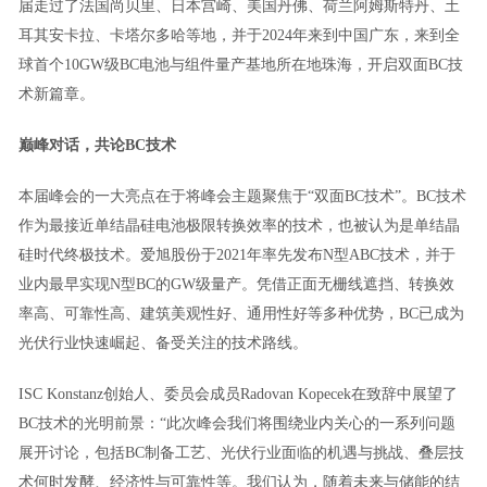
届走过了法国尚贝里、日本宫崎、美国丹佛、荷兰阿姆斯特丹、土
耳其安卡拉、卡塔尔多哈等地，并于2024年来到中国广东，来到全
球首个10GW级BC电池与组件量产基地所在地珠海，开启双面BC技
术新篇章。
巅峰对话，共论BC技术
本届峰会的一大亮点在于将峰会主题聚焦于“双面BC技术”。BC技术
作为最接近单结晶硅电池极限转换效率的技术，也被认为是单结晶
硅时代终极技术。爱旭股份于2021年率先发布N型ABC技术，并于
业内最早实现N型BC的GW级量产。凭借正面无栅线遮挡、转换效
率高、可靠性高、建筑美观性好、通用性好等多种优势，BC已成为
光伏行业快速崛起、备受关注的技术路线。
ISC Konstanz创始人、委员会成员Radovan Kopecek在致辞中展望了
BC技术的光明前景：“此次峰会我们将围绕业内关心的一系列问题
展开讨论，包括BC制备工艺、光伏行业面临的机遇与挑战、叠层技
术何时发酵、经济性与可靠性等。我们认为，随着未来与储能的结