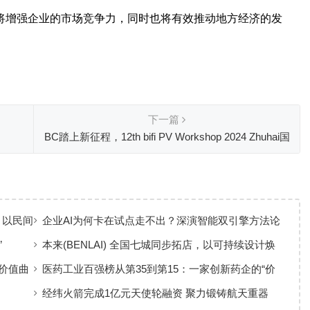
仅将增强企业的市场竞争力，同时也将有效推动地方经济的发
下一篇
BC踏上新征程，12th bifi PV Workshop 2024 Zhuhai国
际峰会成功举办
 以民间
企业AI为何卡在试点走不出？深演智能双引擎方法论
回答：卡点不在模型，而在使用方式
”
本来(BENLAI) 全国七城同步拓店，以可持续设计焕
新品牌体验
价值曲
医药工业百强榜从第35到第15：一家创新药企的“价
值增长”样本
经纬火箭完成1亿元天使轮融资 聚力锻铸航天重器