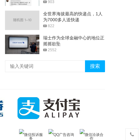
903
全世界海拔最高的快递点，1人
为7000多人送快递
822
瑞士作为全球金融中心的地位正
摇摇欲坠
2552
搜索
微信投诉服
QQ广告咨询
微信洽谈合
务
作