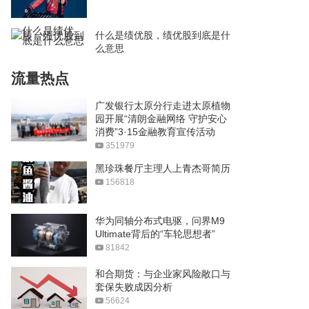
什么是绩优股，绩优股到底是什
么意思
流量热点
广发银行太原分行走进太原植物
园开展“清朗金融网络 守护安心
消费”3·15金融教育宣传活动
351979
黑珍珠餐厅主理人上青杰哥简历
156818
华为同轴分布式电驱，问界M9
Ultimate背后的“车轮思想者”
81842
和合期货：与企业家风险敞口与
套保失败成因分析
56624