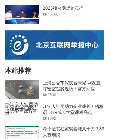
2023和合期货龙江行
46766
本站推荐
上海公交车深夜冒绿光 网友直
呼密室逃脱现场：官方回应
3530
江宁人社局助力企业成长！梧桐
语 · HR成长学堂课程亮点
1992
考个证书在家躺着赚几十万？36
人被刑拘