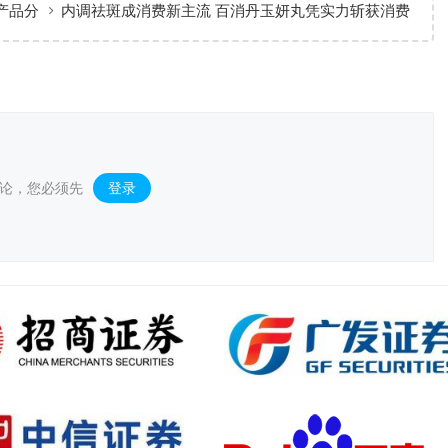
产品分
内调祛斑成消费新主流 百消丹玉妍丸凭实力斩获消费
者认可
论，您必须先
登录
。