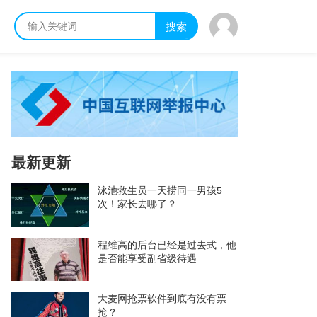
搜索
最新更新
泳池救生员一天捞同一男孩5
次！家长去哪了？
程维高的后台已经是过去式，他
是否能享受副省级待遇
大麦网抢票软件到底有没有票
抢？