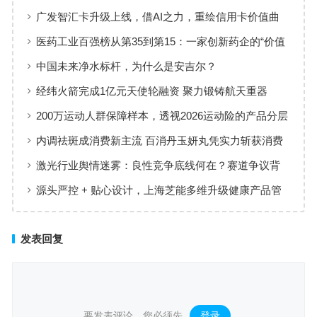
品牌体验
广发智汇卡升级上线，借AI之力，重绘信用卡价值曲
线
医药工业百强榜从第35到第15：一家创新药企的“价值
增长”样本
中国未来净水标杆，为什么是安吉尔？
经纬火箭完成1亿元天使轮融资 聚力锻铸航天重器
200万运动人群保障样本，透视2026运动险的产品分层
与适配逻辑
内调祛斑成消费新主流 百消丹玉妍丸凭实力斩获消费
者认可
激光行业舆情迷雾：良性竞争底线何在？赛道争议背
后值得深思
源头严控 + 贴心设计，上海芝能多维升级健康产品管
理标准
发表回复
要发表评论，您必须先
登录
。