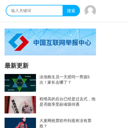
搜索
最新更新
泳池救生员一天捞同一男孩5
次！家长去哪了？
程维高的后台已经是过去式，他
是否能享受副省级待遇
大麦网抢票软件到底有没有票
抢？