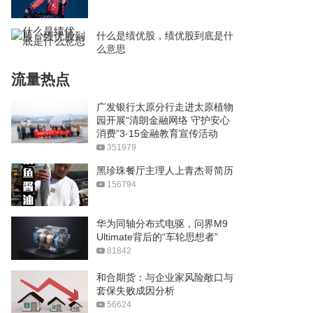
什么是绩优股，绩优股到底是什
么意思
流量热点
广发银行太原分行走进太原植物
园开展“清朗金融网络 守护安心
消费”3·15金融教育宣传活动
351979
黑珍珠餐厅主理人上青杰哥简历
156794
华为同轴分布式电驱，问界M9
Ultimate背后的“车轮思想者”
81842
和合期货：与企业家风险敞口与
套保失败成因分析
56624