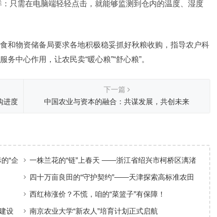
洋：只需在电脑端轻轻点击，就能够监测到仓内的温度、湿度
食和物资储备局要求各地积极稳妥抓好秋粮收购，指导农户科
务中心作用，让农民卖“暖心粮”“舒心粮”。
下一篇
购进度
中国农业与资本的融合：共谋发展，共创未来
标的“企
一株兰花的“链”上春天 ——浙江省绍兴市柯桥区漓渚
镇兰花产业发展观察
四十万亩良田的“守护契约”——天津探索高标准农田
建设、管护保险全周期模式观察
西红柿涨价？不慌，咱的“菜篮子”有保障！
建设
南京农业大学“新农人”培育计划正式启航