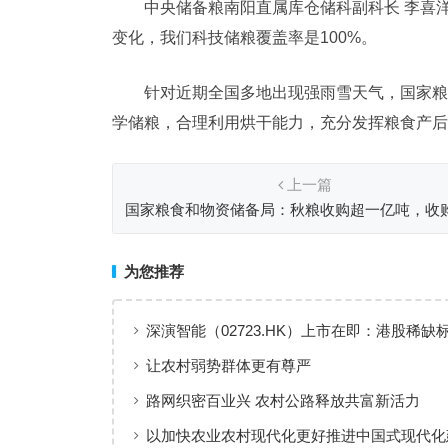
中央储备粮南阳直属库仓储科副科长 李喜
变化，我们科技储粮覆盖率是100%。
针对近期全国多地出现强雨雪天气，国家粮
学储粮，合理利用烘干能力，充分发挥粮食产后服
上一篇
国家粮食和物资储备局：秋粮收购超一亿吨，收
过半
为您推荐
深演智能（02723.HK）上市在即：港股稀缺
业AI决策智能体第一股”正式登场
让农村弱势群体更有尊严
路网织密百业兴 农村公路释放共富新活力
以加快农业农村现代化更好推进中国式现代化