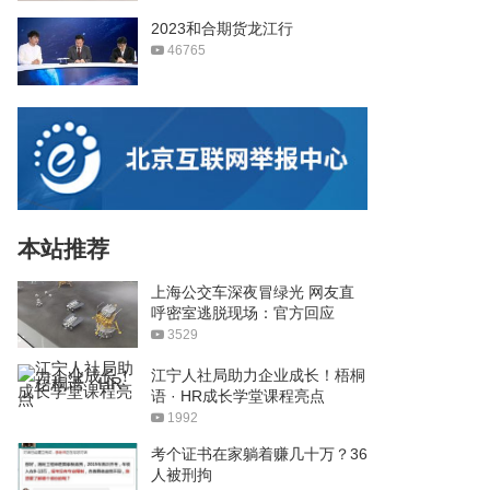
2023和合期货龙江行
46765
本站推荐
上海公交车深夜冒绿光 网友直
呼密室逃脱现场：官方回应
3529
江宁人社局助力企业成长！梧桐
语 · HR成长学堂课程亮点
1992
考个证书在家躺着赚几十万？36
人被刑拘