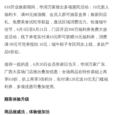
618开业焕新期间，华润万家推出多项惠民活动：10元新人
福利卡、满99元抽顶榴、会员入群可抽盲盒券；焕新到店
礼、免费美食试吃等权益，激活区域消费活力。恰逢端午
佳节，6月3日至6月21日，门店开启300万福利券免费大放
送活动，线下单笔实付满10元即可获赠10元福利券，消费
满 99元可凭券抵扣 10元；端午粽子专区同步上线，多款产
品6折起。
值得一提的是，6月20日会员答谢日当天，华润万家广东、
广西大卖场门店推出叠加优惠：全场商品在特价基础上再
享8.8折，折上再享5倍积分，实付满128元送10元无门槛福
利券，多项优惠可叠加使用。
顾客体验升级
商品做减法，体验做加法