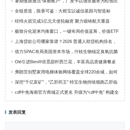
暑期慢旅激活“体验账户”，广发卡以场景服务为松弛出
行添彩
全链质造，陈香可鉴：大柑宝以诚信基因与智造标
准，定义新会陈皮高质量发展
经纬火箭完成1亿元天使轮融资 聚力锻铸航天重器
极致分化迎来均衡窗口，一键布局价值蓝筹，价值ETF
华夏火热开售
上海贷款公司哪家靠谱？2026 普通人助贷机构排名，
工薪族借钱选择指南
借力SPAC布局美国资本市场，仟枝生物锚定臭氧抗菌
黄金赛道
Olé引进Bimi®倍觅甜杆西兰花，丰富高品质健康餐桌
新选择
弗朗茨别墅家用电梯体验网络覆盖全球220余城，如何
实现高效服务响应
深挖“千亿富矿”，“乙肝药王” 特宝生物持续领跑乙肝临
床治愈
cdf中免海南官方商城正式更名 升级为“cdf中免” 构建全
场景购物生态
发表回复