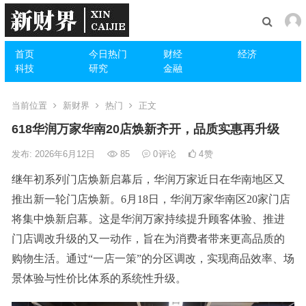
首页
今日热门
财经
经济
科技
研究
金融
当前位置
新财界
热门
正文
618华润万家华南20店焕新齐开，品质实惠再升级
发布: 2026年6月12日
85
0
评论
4
赞
继年初系列门店焕新启幕后，华润万家近日在华南地区又
推出新一轮门店焕新。6月18日，华润万家华南区20家门店
将集中焕新启幕。这是华润万家持续提升顾客体验、推进
门店调改升级的又一动作，旨在为消费者带来更高品质的
购物生活。通过“一店一策”的分区调改，实现商品效率、场
景体验与性价比体系的系统性升级。