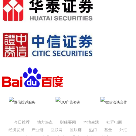
微信投诉服务
QQ广告咨询
微信洽谈合作
今日推荐
地方热点
财经要闻
本地生活
社群电商
经济发展
产业链
互联网
区块链
热门
基金
外汇