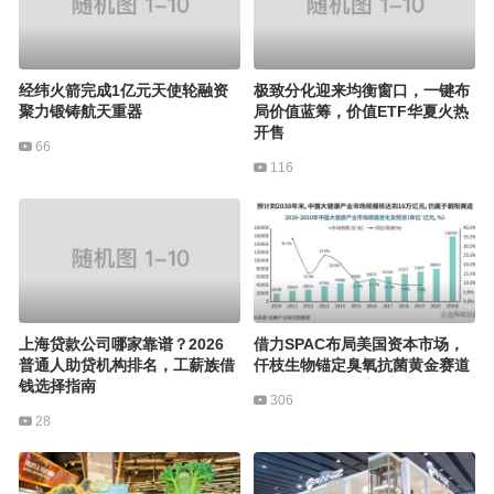
经纬火箭完成1亿元天使轮融资
极致分化迎来均衡窗口，一键布
聚力锻铸航天重器
局价值蓝筹，价值ETF华夏火热
开售
66
116
上海贷款公司哪家靠谱？2026
借力SPAC布局美国资本市场，
普通人助贷机构排名，工薪族借
仟枝生物锚定臭氧抗菌黄金赛道
钱选择指南
306
28