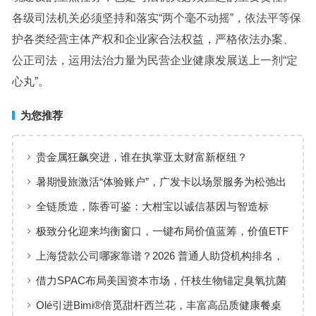
各级司法机关必须坚持和落实“两个毫不动摇”，依法平等保
护各类经营主体产权和企业家合法权益，严格依法办案、
公正司法，运用法治力量为民营企业健康发展送上一剂“定
心丸”。
为您推荐
贵金属狂飙突进，谁在执掌亚太财富新枢纽？
暑期慢旅激活“体验账户”，广发卡以场景服务为松弛出
行添彩
全链质造，陈香可鉴：大柑宝以诚信基因与智造标
准，定义新会陈皮高质量发展
极致分化迎来均衡窗口，一键布局价值蓝筹，价值ETF
华夏火热开售
上海贷款公司哪家靠谱？2026 普通人助贷机构排名，
工薪族借钱选择指南
借力SPAC布局美国资本市场，仟枝生物锚定臭氧抗菌
黄金赛道
Olé引进Bimi®倍觅甜杆西兰花，丰富高品质健康餐桌