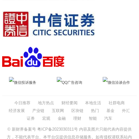
微信投诉服务
QQ广告咨询
微信洽谈合作
今日推荐
地方热点
财经要闻
本地生活
社群电商
经济发展
产业链
互联网
区块链
热门
基金
外汇
证券
宏观
金融
理财
智能
汽车
© 新财界备案号
粤ICP备2023030311号
内容及图片只能代表内容提供
方，不能代表平台、本平台仅提供信息存储服务。如有侵权请联系站内